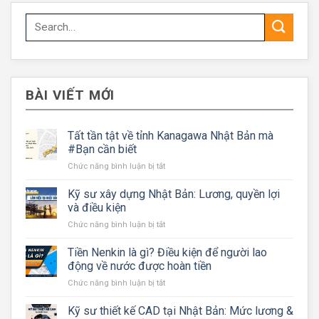
BÀI VIẾT MỚI
Tất tần tật về tỉnh Kanagawa Nhật Bản mà
#Bạn cần biết
ở
Chức năng bình luận bị tắt
Tất
tần
Kỹ sư xây dựng Nhật Bản: Lương, quyền lợi
tật
và điều kiện
về
ở
Chức năng bình luận bị tắt
tỉnh
Kỹ
Kanagawa
sư
Tiền Nenkin là gì? Điều kiện để người lao
Nhật
xây
Bản
động về nước được hoàn tiền
dựng
mà
ở
Chức năng bình luận bị tắt
Nhật
#Bạn
Tiền
Bản:
cần
Nenkin
Kỹ sư thiết kế CAD tại Nhật Bản: Mức lương &
Lương,
biết
là