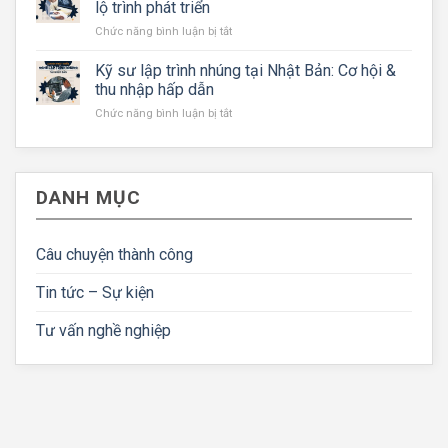
quyền
lộ trình phát triển
gì?
lợi
ở
Chức năng bình luận bị tắt
Điều
và
Kỹ
kiện
điều
sư
Kỹ sư lập trình nhúng tại Nhật Bản: Cơ hội &
để
kiện
thiết
người
thu nhập hấp dẫn
kế
lao
ở
Chức năng bình luận bị tắt
CAD
động
Kỹ
tại
về
sư
Nhật
nước
lập
Bản:
được
trình
Mức
hoàn
DANH MỤC
nhúng
lương
tiền
tại
&
Nhật
lộ
Bản:
Câu chuyện thành công
trình
Cơ
phát
hội
triển
Tin tức – Sự kiện
&
thu
Tư vấn nghề nghiệp
nhập
hấp
dẫn