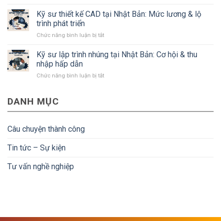
Tiền
Bản:
cần
Nenkin
Kỹ sư thiết kế CAD tại Nhật Bản: Mức lương & lộ
Lương,
biết
là
quyền
trình phát triển
gì?
lợi
ở
Chức năng bình luận bị tắt
Điều
và
Kỹ
kiện
điều
sư
Kỹ sư lập trình nhúng tại Nhật Bản: Cơ hội & thu
để
kiện
thiết
người
nhập hấp dẫn
kế
lao
ở
Chức năng bình luận bị tắt
CAD
động
Kỹ
tại
về
sư
Nhật
nước
DANH MỤC
lập
Bản:
được
trình
Mức
hoàn
nhúng
lương
tiền
tại
&
Câu chuyện thành công
Nhật
lộ
Bản:
trình
Tin tức – Sự kiện
Cơ
phát
hội
triển
Tư vấn nghề nghiệp
&
thu
nhập
hấp
dẫn