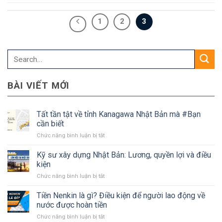
1
2
3
BÀI VIẾT MỚI
Tất tần tật về tỉnh Kanagawa Nhật Bản mà #Bạn
cần biết
ở
Chức năng bình luận bị tắt
Tất
tần
Kỹ sư xây dựng Nhật Bản: Lương, quyền lợi và điều
tật
kiện
về
ở
Chức năng bình luận bị tắt
tỉnh
Kỹ
Kanagawa
sư
Tiền Nenkin là gì? Điều kiện để người lao động về
Nhật
xây
Bản
nước được hoàn tiền
dựng
mà
ở
Chức năng bình luận bị tắt
Nhật
#Bạn