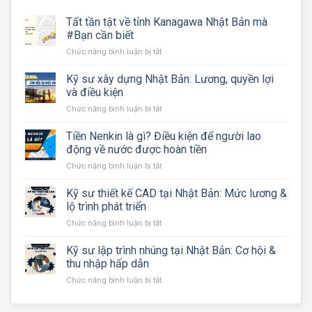
Tất tần tật về tỉnh Kanagawa Nhật Bản mà
#Bạn cần biết
ở
Chức năng bình luận bị tắt
Tất
tần
Kỹ sư xây dựng Nhật Bản: Lương, quyền lợi
tật
và điều kiện
về
ở
Chức năng bình luận bị tắt
tỉnh
Kỹ
Kanagawa
sư
Tiền Nenkin là gì? Điều kiện để người lao
Nhật
xây
Bản
động về nước được hoàn tiền
dựng
mà
ở
Chức năng bình luận bị tắt
Nhật
#Bạn
Tiền
Bản:
cần
Nenkin
Kỹ sư thiết kế CAD tại Nhật Bản: Mức lương &
Lương,
biết
là
quyền
lộ trình phát triển
gì?
lợi
ở
Chức năng bình luận bị tắt
Điều
và
Kỹ
kiện
điều
sư
Kỹ sư lập trình nhúng tại Nhật Bản: Cơ hội &
để
kiện
thiết
người
thu nhập hấp dẫn
kế
lao
ở
Chức năng bình luận bị tắt
CAD
động
Kỹ
tại
về
sư
Nhật
nước