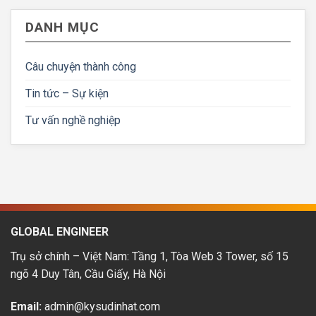
lập
Bản:
được
trình
Mức
hoàn
DANH MỤC
nhúng
lương
tiền
tại
&
Nhật
lộ
Bản:
Câu chuyện thành công
trình
Cơ
phát
hội
triển
Tin tức – Sự kiện
&
thu
Tư vấn nghề nghiệp
nhập
hấp
dẫn
GLOBAL ENGINEER
Trụ sở chính – Việt Nam: Tầng 1, Tòa Web 3 Tower, số 15
ngõ 4 Duy Tân, Cầu Giấy, Hà Nội
Email:
admin@kysudinhat.com