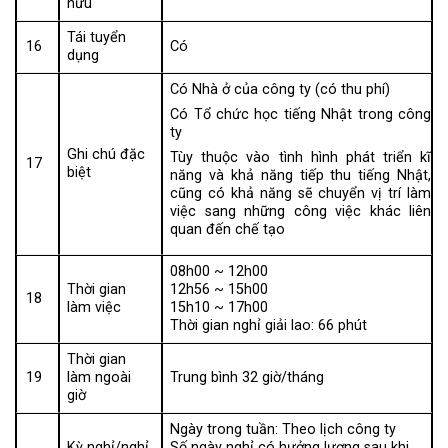
hưu
Tái tuyển
16
Có
dụng
Có Nhà ở của công ty (có thu phí)
Có Tổ chức học tiếng Nhật trong công
ty
Ghi chú đặc
Tùy thuộc vào tình hình phát triển kĩ
17
biệt
năng và khả năng tiếp thu tiếng Nhật,
cũng có khả năng sẽ chuyển vị trí làm
việc sang những công việc khác liên
quan đến chế tạo
08h00 ~ 12h00
Thời gian
12h56 ~ 15h00
18
làm việc
15h10 ~ 17h00
Thời gian nghỉ giải lao: 66 phút
Thời gian
19
làm ngoài
Trung bình 32 giờ/tháng
giờ
Ngày trong tuần: Theo lịch công ty
Kỳ nghỉ/nghỉ
Số ngày nghỉ có hưởng lương sau khi