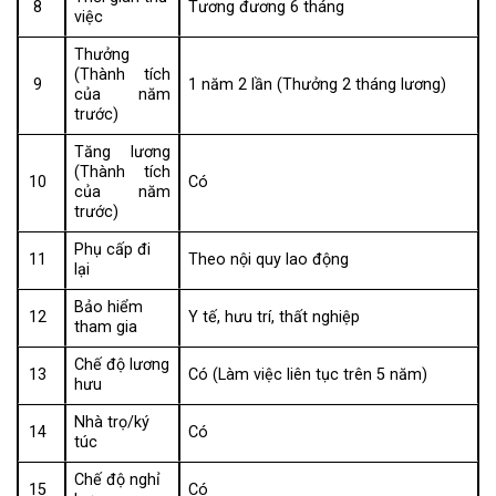
8
Tương đương 6 tháng
việc
Thưởng
(Thành tích
9
1 năm 2 lần (Thưởng 2 tháng lương)
của năm
trước)
Tăng lương
(Thành tích
10
Có
của năm
trước)
Phụ cấp đi
11
Theo nội quy lao động
lại
Bảo hiểm
12
Y tế, hưu trí, thất nghiệp
tham gia
Chế độ lương
13
Có (Làm việc liên tục trên 5 năm)
hưu
Nhà trọ/ký
14
Có
túc
Chế độ nghỉ
15
Có