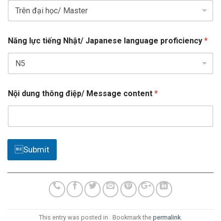
d
y
ẫ
s
n
e
Năng lực tiếng Nhật/ Japanese language proficiency
*
l
e
c
t
e
Nội dung thông điệp/ Message content
*
d
Submit
This entry was posted in . Bookmark the
permalink
.