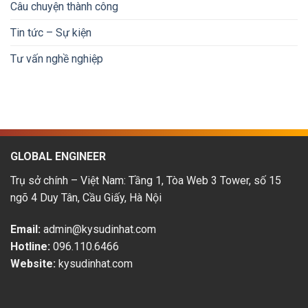
tại
&
Câu chuyện thành công
Nhật
lộ
Bản:
trình
Tin tức – Sự kiện
Cơ
phát
hội
triển
Tư vấn nghề nghiệp
&
thu
nhập
hấp
dẫn
GLOBAL ENGINEER
Trụ sở chính – Việt Nam: Tầng 1, Tòa Web 3 Tower, số 15
ngõ 4 Duy Tân, Cầu Giấy, Hà Nội
Email:
admin@kysudinhat.com
Hotline:
096.110.6466
Website:
kysudinhat.com