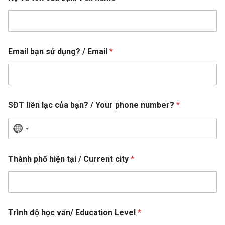
i
t
y
h
i
Email bạn sử dụng? / Email
*
ệ
n
SĐT liên lạc của bạn? / Your phone number?
*
N
o
b
c
Thành phố hiện tại / Current city
*
ạ
o
n
E
u
m
n
a
t
i
Trình độ học vấn/ Education Level
*
r
l