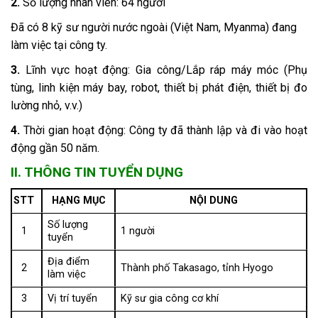
2.
Số lượng nhân viên: 64 người
Đã có 8 kỹ sư người nước ngoài (Việt Nam, Myanma) đang
làm việc tại công ty.
3.
Lĩnh vực hoạt động: Gia công/Lắp ráp máy móc (Phụ
tùng, linh kiện máy bay, robot, thiết bị phát điện, thiết bị đo
lường nhỏ, v.v.)
4.
Thời gian hoạt động: Công ty đã thành lập và đi vào hoạt
động gần 50 năm.
II. THÔNG TIN TUYỂN DỤNG
STT
HẠNG MỤC
NỘI DUNG
Số lượng
1
1 người
tuyển
Địa điểm
2
Thành phố Takasago, tỉnh Hyogo
làm việc
3
Vị trí tuyển
Kỹ sư gia công cơ khí