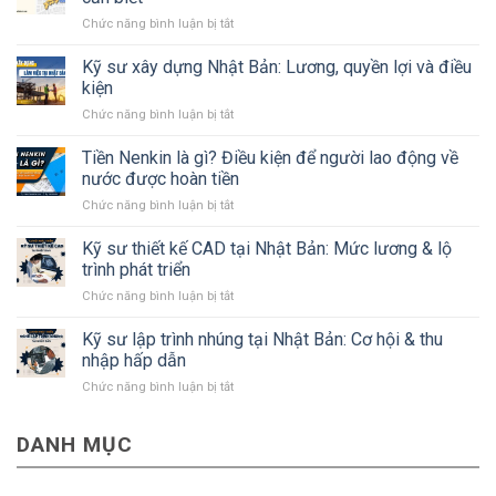
ở
Chức năng bình luận bị tắt
Tất
tần
Kỹ sư xây dựng Nhật Bản: Lương, quyền lợi và điều
tật
kiện
về
ở
Chức năng bình luận bị tắt
tỉnh
Kỹ
Kanagawa
sư
Tiền Nenkin là gì? Điều kiện để người lao động về
Nhật
xây
Bản
nước được hoàn tiền
dựng
mà
ở
Chức năng bình luận bị tắt
Nhật
#Bạn
Tiền
Bản:
cần
Nenkin
Kỹ sư thiết kế CAD tại Nhật Bản: Mức lương & lộ
Lương,
biết
là
quyền
trình phát triển
gì?
lợi
ở
Chức năng bình luận bị tắt
Điều
và
Kỹ
kiện
điều
sư
Kỹ sư lập trình nhúng tại Nhật Bản: Cơ hội & thu
để
kiện
thiết
người
nhập hấp dẫn
kế
lao
ở
Chức năng bình luận bị tắt
CAD
động
Kỹ
tại
về
sư
Nhật
nước
DANH MỤC
lập
Bản:
được
trình
Mức
hoàn
nhúng
lương
tiền