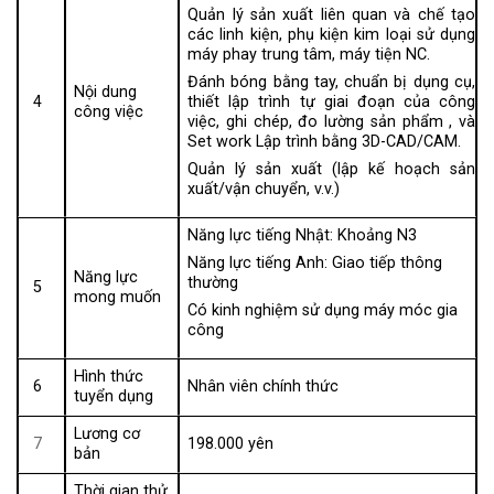
Quản lý sản xuất liên quan và chế tạo
các linh kiện, phụ kiện kim loại sử dụng
máy phay trung tâm, máy tiện NC.
Đánh bóng bằng tay, chuẩn bị dụng cụ,
Nội dung
4
thiết lập trình tự giai đoạn của công
công việc
việc, ghi chép, đo lường sản phẩm , và
Set work Lập trình bằng 3D-CAD/CAM.
Quản lý sản xuất (lập kế hoạch sản
xuất/vận chuyển, v.v.)
Năng lực tiếng Nhật: Khoảng N3
Năng lực tiếng Anh: Giao tiếp thông
Năng lực
thường
5
mong muốn
Có kinh nghiệm sử dụng máy móc gia
công
Hình thức
6
Nhân viên chính thức
tuyển dụng
Lương cơ
7
198.000 yên
bản
Thời gian thử