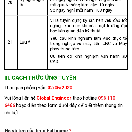
20
lễ
trải qua 6 tháng làm việc: 10 ngày
Số ngày nghỉ mỗi năm: 103 ngày
Vì là tuyển dụng kỹ sư, nên yêu cầu tốt
nghiệp khoa cơ khí của một trường đại
học liên quan đến kỹ thuật.
Yêu cầu kinh nghiệm làm việc thực tế
21
Lưu ý
trong nghiệp vụ máy tiện CNC và Máy
phay trung tâm.
Ưu tiên có kinh nghiệm vận hành 3D
CAD.
III. CÁCH THỨC ỨNG TUYỂN
Thời gian phỏng vấn:
02/05/2020
Vui lòng liên hệ
Global Engineer
theo hotline
096 110
6466
hoặc điền theo form dưới đây để biết thêm thông tin
chi tiết.
/
Họ và tên của bạn/ Full name
*
c