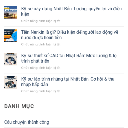
Tất
tần
Kỹ sư xây dựng Nhật Bản: Lương, quyền lợi và điều
tật
kiện
về
ở
Chức năng bình luận bị tắt
tỉnh
Kỹ
Kanagawa
sư
Tiền Nenkin là gì? Điều kiện để người lao động về
Nhật
xây
Bản
nước được hoàn tiền
dựng
mà
ở
Chức năng bình luận bị tắt
Nhật
#Bạn
Tiền
Bản:
cần
Nenkin
Kỹ sư thiết kế CAD tại Nhật Bản: Mức lương & lộ
Lương,
biết
là
quyền
trình phát triển
gì?
lợi
ở
Chức năng bình luận bị tắt
Điều
và
Kỹ
kiện
điều
sư
Kỹ sư lập trình nhúng tại Nhật Bản: Cơ hội & thu
để
kiện
thiết
người
nhập hấp dẫn
kế
lao
ở
Chức năng bình luận bị tắt
CAD
động
Kỹ
tại
về
sư
Nhật
nước
DANH MỤC
lập
Bản:
được
trình
Mức
hoàn
nhúng
lương
tiền
tại
&
Câu chuyện thành công
Nhật
lộ