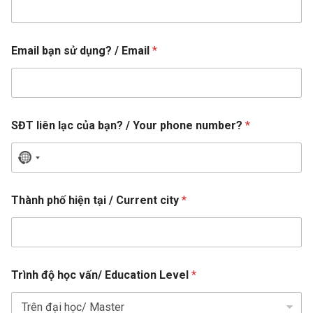
Email bạn sử dụng? / Email
*
SĐT liên lạc của bạn? / Your phone number?
*
N
o
l
c
Thành phố hiện tại / Current city
*
i
o
ê
n
u
p
n
h
T
t
o
Trình độ học vấn/ Education Level
*
r
r
n
ì
e
y
n
h