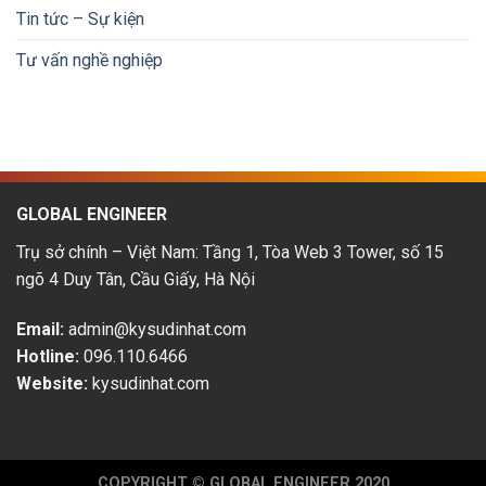
Bản:
trình
Tin tức – Sự kiện
Cơ
phát
hội
triển
Tư vấn nghề nghiệp
&
thu
nhập
hấp
dẫn
GLOBAL ENGINEER
Trụ sở chính – Việt Nam: Tầng 1, Tòa Web 3 Tower, số 15
ngõ 4 Duy Tân, Cầu Giấy, Hà Nội
Email:
admin@kysudinhat.com
Hotline:
096.110.6466
Website:
kysudinhat.com
COPYRIGHT © GLOBAL ENGINEER 2020