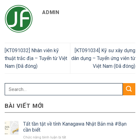
ADMIN
[KT091032] Nhân viên kỹ
[KT091034] Kỹ sư xây dựng
thuật trắc địa – Tuyển từ Việt
dân dụng – Tuyển ứng viên từ
Nam (Đã đóng)
Việt Nam (Đã đóng)
BÀI VIẾT MỚI
Tất tần tật về tỉnh Kanagawa Nhật Bản mà #Bạn
cần biết
ở
Chức năng bình luận bị tắt