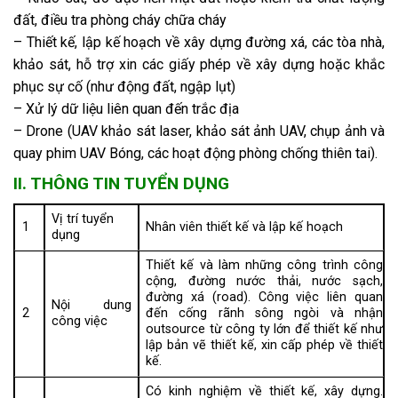
đất, điều tra phòng cháy chữa cháy
– Thiết kế, lập kế hoạch về xây dựng đường xá, các tòa nhà,
khảo sát, hỗ trợ xin các giấy phép về xây dựng hoặc khắc
phục sự cố (như động đất, ngập lụt)
– Xử lý dữ liệu liên quan đến trắc địa
– Drone (UAV khảo sát laser, khảo sát ảnh UAV, chụp ảnh và
quay phim UAV Bóng, các hoạt động phòng chống thiên tai).
II. THÔNG TIN TUYỂN DỤNG
Vị trí tuyển
1
Nhân viên thiết kế và lập kế hoạch
dụng
Thiết kế và làm những công trình công
cộng, đường nước thải, nước sạch,
đường xá (road). Công việc liên quan
Nội dung
2
đến cống rãnh sông ngòi và nhận
công việc
outsource từ công ty lớn để thiết kế như
lập bản vẽ thiết kế, xin cấp phép về thiết
kế.
Có kinh nghiệm về thiết kế, xây dựng.