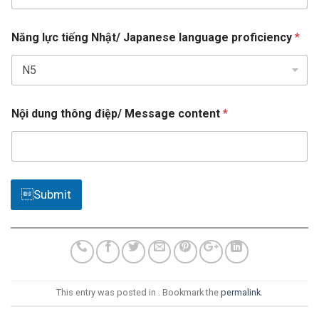
s
h
ọ
U
e
c
R
Năng lực tiếng Nhật/ Japanese language proficiency
*
l
L
e
N
ộ
c
i
t
e
Nội dung thông điệp/ Message content
*
d
Submit
This entry was posted in . Bookmark the
permalink
.