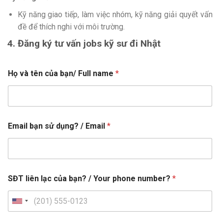
Kỹ năng giao tiếp, làm việc nhóm, kỹ năng giải quyết vấn
đề để thích nghi với môi trường.
4. Đăng ký tư vấn jobs kỹ sư đi Nhật
Họ và tên của bạn/ Full name
*
Email bạn sử dụng? / Email
*
s
SĐT liên lạc của bạn? / Your phone number?
*
ử
đ
i
U
ệ
n
p