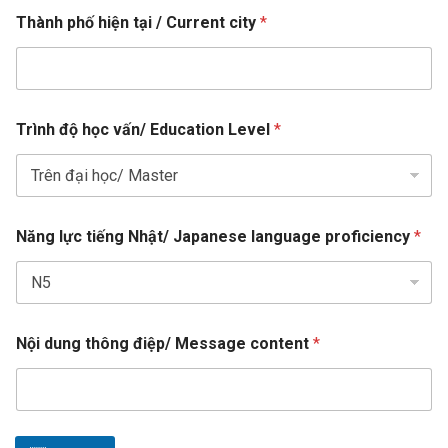
T
/
i
Thành phố hiện tại / Current city
*
r
c
t
ì
i
n
e
t
h
y
d
đ
S
ộ
Trình độ học vấn/ Education Level
*
M
t
e
a
s
t
s
a
e
g
Năng lực tiếng Nhật/ Japanese language proficiency
*
s
e
+
1
Nội dung thông điệp/ Message content
*