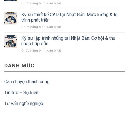
ở
Chức năng bình luận bị tắt
Nhật
#Bạn
Tiền
Bản:
cần
Nenkin
Kỹ sư thiết kế CAD tại Nhật Bản: Mức lương & lộ
Lương,
biết
là
quyền
trình phát triển
gì?
lợi
ở
Chức năng bình luận bị tắt
Điều
và
Kỹ
kiện
điều
sư
Kỹ sư lập trình nhúng tại Nhật Bản: Cơ hội & thu
để
kiện
thiết
người
nhập hấp dẫn
kế
lao
ở
Chức năng bình luận bị tắt
CAD
động
Kỹ
tại
về
sư
Nhật
nước
DANH MỤC
lập
Bản:
được
trình
Mức
hoàn
nhúng
lương
tiền
tại
&
Câu chuyện thành công
Nhật
lộ
Bản:
trình
Tin tức – Sự kiện
Cơ
phát
hội
triển
Tư vấn nghề nghiệp
&
thu
nhập
hấp
dẫn