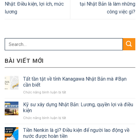
Nhật: Điều kiện, lợi ích, mức
tại Nhật Bản là làm những
lương
công việc gì?
BÀI VIẾT MỚI
Tất tần tật về tỉnh Kanagawa Nhật Bản mà #Bạn
cần biết
ở
Chức năng bình luận bị tắt
Tất
tần
Kỹ sư xây dựng Nhật Bản: Lương, quyền lợi và điều
tật
kiện
về
ở
Chức năng bình luận bị tắt
tỉnh
Kỹ
Kanagawa
sư
Tiền Nenkin là gì? Điều kiện để người lao động về
Nhật
xây
Bản
nước được hoàn tiền
dựng
mà