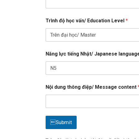
e
d
S
Trình độ học vấn/ Education Level
*
t
a
t
e
s
L
Năng lực tiếng Nhật/ Japanese languag
ử
e
s
F
v
+
u
e
1
l
l
l
d
d
u
Nội dung thông điệp/ Message content
u
n
n
g
g
c
i
t
y
Submit