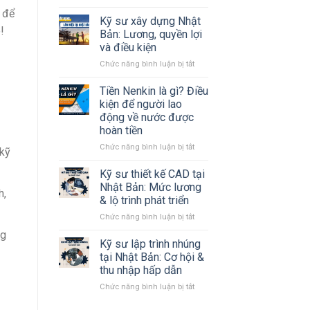
Tất
, để
tần
Kỹ sư xây dựng Nhật
!
tật
Bản: Lương, quyền lợi
về
và điều kiện
tỉnh
ở
Chức năng bình luận bị tắt
Kanagawa
Kỹ
Nhật
sư
Bản
Tiền Nenkin là gì? Điều
xây
mà
kiện để người lao
dựng
#Bạn
động về nước được
Nhật
cần
hoàn tiền
Bản:
biết
Lương,
ở
Chức năng bình luận bị tắt
 kỹ
quyền
Tiền
lợi
Nenkin
Kỹ sư thiết kế CAD tại
và
là
Nhật Bản: Mức lương
h,
điều
gì?
& lộ trình phát triển
kiện
Điều
ở
Chức năng bình luận bị tắt
kiện
Kỹ
để
ng
sư
người
Kỹ sư lập trình nhúng
thiết
lao
tại Nhật Bản: Cơ hội &
kế
động
thu nhập hấp dẫn
CAD
về
ở
Chức năng bình luận bị tắt
tại
nước
Kỹ
Nhật
được
sư