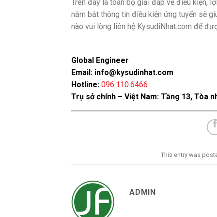
Trên đây là toàn bộ giải đáp về điều kiện, l
nắm bắt thông tin điều kiện ứng tuyển sẽ g
nào vui lòng liên hệ KysudiNhat.com để đượ
Global Engineer
Email: info@kysudinhat.com
Hotline:
096.110.6466
Trụ sở chính – Việt Nam: Tầng 13, Tòa n
This entry was post
ADMIN