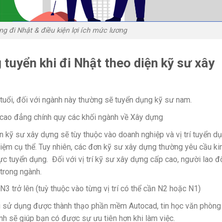
g đi Nhật & điều kiện lợi ích mức lương
 tuyển khi đi Nhật theo diện kỹ sư xây
tuổi, đối với ngành này thường sẽ tuyển dụng kỹ sư nam.
 cao đẳng chính quy các khối ngành về Xây dựng
n kỹ sư xây dựng sẽ tùy thuộc vào doanh nghiệp và vị trí tuyển d
ệm cụ thể. Tuy nhiên, các đơn kỹ sư xây dựng thường yêu cầu ki
ực tuyển dụng. Đối với vị trí kỹ sư xây dựng cấp cao, người lao 
 trong ngành.
N3 trở lên (tuỳ thuộc vào từng vị trí có thể cần N2 hoặc N1)
i sử dụng được thành thạo phần mềm Autocad, tin học văn phòng
h sẽ giúp bạn có được sự ưu tiên hơn khi làm việc.