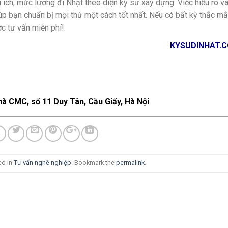
ợi ích, mức lương đi Nhật theo diện kỹ sư xây dựng. Việc hiểu rõ v
iúp bạn chuẩn bị mọi thứ một cách tốt nhất. Nếu có bất kỳ thắc m
c tư vấn miễn phí!.
KYSUDINHAT.
hà CMC, số 11 Duy Tân, Cầu Giấy, Hà Nội
ed in
Tư vấn nghề nghiệp
. Bookmark the
permalink
.