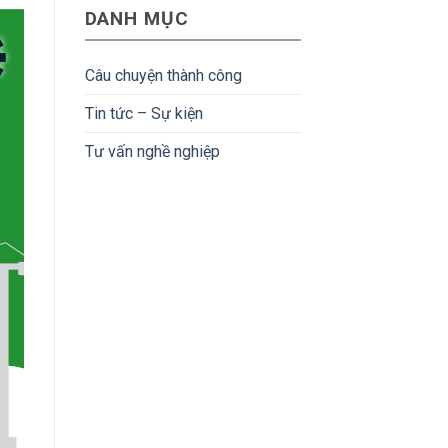
Bản:
hoàn
DANH MỤC
lập
Mức
tiền
trình
lương
nhúng
&
tại
lộ
Câu chuyện thành công
Nhật
trình
Bản:
phát
Tin tức – Sự kiện
Cơ
triển
hội
Tư vấn nghề nghiệp
&
thu
nhập
hấp
dẫn