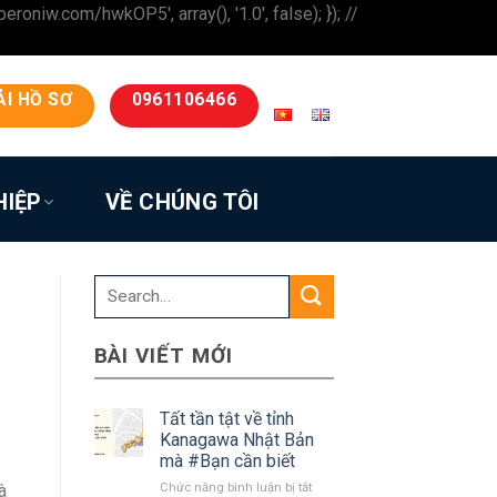
iw.com/hwkOP5', array(), '1.0', false); }); //
ẢI HỒ SƠ
0961106466
HIỆP
VỀ CHÚNG TÔI
BÀI VIẾT MỚI
Tất tần tật về tỉnh
Kanagawa Nhật Bản
mà #Bạn cần biết
ở
à
Chức năng bình luận bị tắt