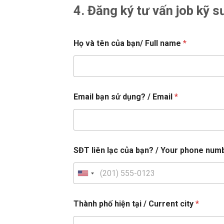
4. Đăng ký tư vấn job kỹ 
Họ và tên của bạn/ Full name
*
Email bạn sử dụng? / Email
*
SĐT liên lạc của bạn? / Your phone nu
U
n
i
Thành phố hiện tại / Current city
*
t