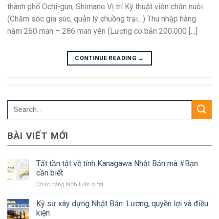
thành phố Ochi-gun, Shimane Vị trí Kỹ thuật viên chăn nuôi
(Chăm sóc gia súc, quản lý chuồng trại…) Thu nhập hàng
năm 260 man – 286 man yên (Lương cơ bản 200.000 […]
CONTINUE READING
→
BÀI VIẾT MỚI
Tất tần tật về tỉnh Kanagawa Nhật Bản mà #Bạn
cần biết
ở
Chức năng bình luận bị tắt
Tất
tần
Kỹ sư xây dựng Nhật Bản: Lương, quyền lợi và điều
tật
kiện
về