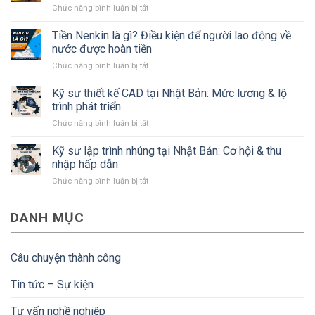
ở
Chức năng bình luận bị tắt
tỉnh
Kỹ
Kanagawa
sư
Tiền Nenkin là gì? Điều kiện để người lao động về
Nhật
xây
Bản
nước được hoàn tiền
dựng
mà
ở
Chức năng bình luận bị tắt
Nhật
#Bạn
Tiền
Bản:
cần
Nenkin
Kỹ sư thiết kế CAD tại Nhật Bản: Mức lương & lộ
Lương,
biết
là
quyền
trình phát triển
gì?
lợi
ở
Chức năng bình luận bị tắt
Điều
và
Kỹ
kiện
điều
sư
Kỹ sư lập trình nhúng tại Nhật Bản: Cơ hội & thu
để
kiện
thiết
người
nhập hấp dẫn
kế
lao
ở
Chức năng bình luận bị tắt
CAD
động
Kỹ
tại
về
sư
Nhật
nước
DANH MỤC
lập
Bản:
được
trình
Mức
hoàn
nhúng
lương
tiền
tại
&
Câu chuyện thành công
Nhật
lộ
Bản:
trình
Tin tức – Sự kiện
Cơ
phát
hội
triển
Tư vấn nghề nghiệp
&