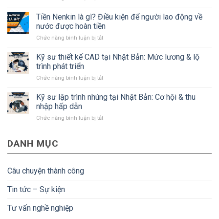
Kỹ
Kanagawa
sư
Tiền Nenkin là gì? Điều kiện để người lao động về
Nhật
xây
Bản
nước được hoàn tiền
dựng
mà
ở
Chức năng bình luận bị tắt
Nhật
#Bạn
Tiền
Bản:
cần
Nenkin
Kỹ sư thiết kế CAD tại Nhật Bản: Mức lương & lộ
Lương,
biết
là
quyền
trình phát triển
gì?
lợi
ở
Chức năng bình luận bị tắt
Điều
và
Kỹ
kiện
điều
sư
Kỹ sư lập trình nhúng tại Nhật Bản: Cơ hội & thu
để
kiện
thiết
người
nhập hấp dẫn
kế
lao
ở
Chức năng bình luận bị tắt
CAD
động
Kỹ
tại
về
sư
Nhật
nước
DANH MỤC
lập
Bản:
được
trình
Mức
hoàn
nhúng
lương
tiền
tại
&
Câu chuyện thành công
Nhật
lộ
Bản:
trình
Tin tức – Sự kiện
Cơ
phát
hội
triển
Tư vấn nghề nghiệp
&
thu