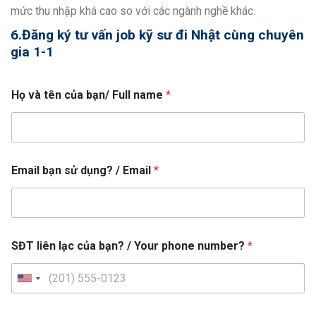
mức thu nhập khá cao so với các ngành nghề khác.
6.Đăng ký tư vấn job kỹ sư đi Nhật cùng chuyên
gia 1-1
Họ và tên của bạn/ Full name
*
Email bạn sử dụng? / Email
*
b
SĐT liên lạc của bạn? / Your phone number?
*
ạ
n
?
U
*
n
p
t
h