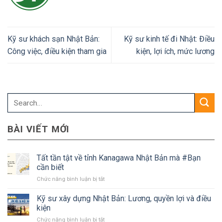
Kỹ sư khách sạn Nhật Bản:
Kỹ sư kinh tế đi Nhật: Điều
Công việc, điều kiện tham gia
kiện, lợi ích, mức lương
BÀI VIẾT MỚI
Tất tần tật về tỉnh Kanagawa Nhật Bản mà #Bạn
cần biết
ở
Chức năng bình luận bị tắt
Tất
tần
Kỹ sư xây dựng Nhật Bản: Lương, quyền lợi và điều
tật
kiện
về
ở
Chức năng bình luận bị tắt
tỉnh