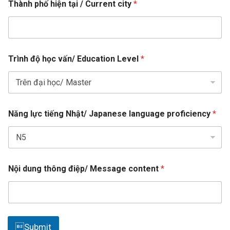
i
Thành phố hiện tại / Current city
*
h
ố
t
ô
n
e
g
d
p
S
h
Trình độ học vấn/ Education Level
*
ố
t
l
a
i
t
ê
n
e
Năng lực tiếng Nhật/ Japanese language proficiency
*
s
+
1
Nội dung thông điệp/ Message content
*
Submit