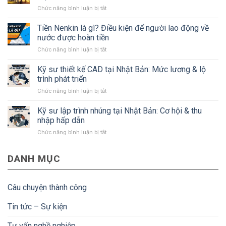
về
ở
Chức năng bình luận bị tắt
tỉnh
Kỹ
Kanagawa
sư
Tiền Nenkin là gì? Điều kiện để người lao động về
Nhật
xây
Bản
nước được hoàn tiền
dựng
mà
ở
Chức năng bình luận bị tắt
Nhật
#Bạn
Tiền
Bản:
cần
Nenkin
Kỹ sư thiết kế CAD tại Nhật Bản: Mức lương & lộ
Lương,
biết
là
quyền
trình phát triển
gì?
lợi
ở
Chức năng bình luận bị tắt
Điều
và
Kỹ
kiện
điều
sư
Kỹ sư lập trình nhúng tại Nhật Bản: Cơ hội & thu
để
kiện
thiết
người
nhập hấp dẫn
kế
lao
ở
Chức năng bình luận bị tắt
CAD
động
Kỹ
tại
về
sư
Nhật
nước
DANH MỤC
lập
Bản:
được
trình
Mức
hoàn
nhúng
lương
tiền
tại
&
Câu chuyện thành công
Nhật
lộ
Bản:
trình
Tin tức – Sự kiện
Cơ
phát
hội
triển
Tư vấn nghề nghiệp