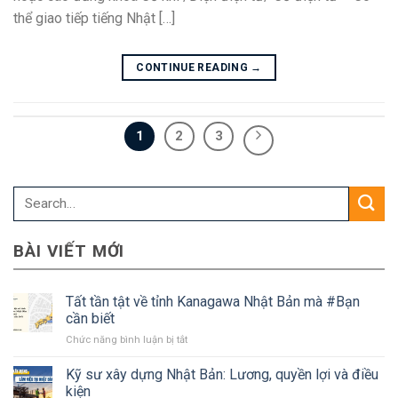
thể giao tiếp tiếng Nhật […]
CONTINUE READING
→
1
2
3
BÀI VIẾT MỚI
Tất tần tật về tỉnh Kanagawa Nhật Bản mà #Bạn
cần biết
ở
Chức năng bình luận bị tắt
Tất
tần
Kỹ sư xây dựng Nhật Bản: Lương, quyền lợi và điều
tật
kiện