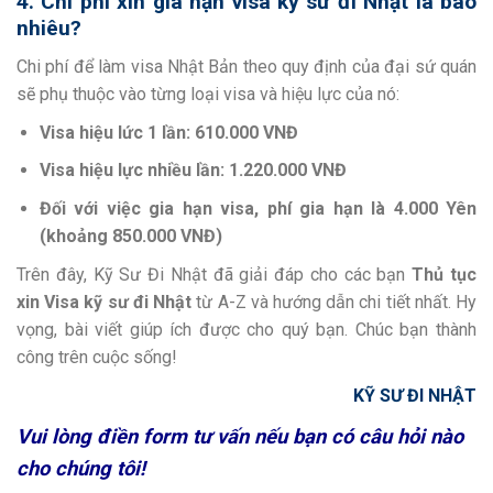
4. Chi phí xin gia hạn visa kỹ sư đi Nhật là bao
nhiêu?
Chi phí để làm visa Nhật Bản theo quy định của đại sứ quán
sẽ phụ thuộc vào từng loại visa và hiệu lực của nó:
Visa hiệu lức 1 lần: 610.000 VNĐ
Visa hiệu lực nhiều lần: 1.220.000 VNĐ
Đối với việc gia hạn visa, phí gia hạn là 4.000 Yên
(khoảng 850.000 VNĐ)
Trên đây, Kỹ Sư Đi Nhật đã giải đáp cho các bạn
Thủ tục
xin Visa kỹ sư đi Nhật
từ A-Z và hướng dẫn chi tiết nhất. Hy
vọng, bài viết giúp ích được cho quý bạn. Chúc bạn thành
công trên cuộc sống!
KỸ SƯ ĐI NHẬT
Vui lòng điền form tư vấn nếu bạn có câu hỏi nào
cho chúng tôi!