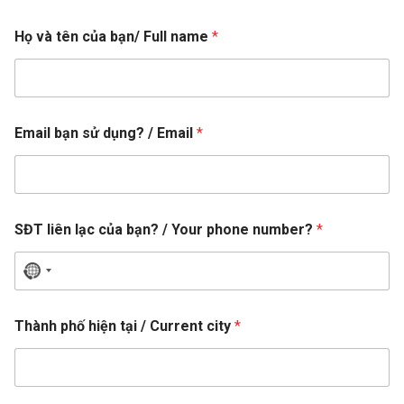
d
c
Họ và tên của bạn/ Full name
*
ụ
ủ
n
a
g
/
?
S
t
Đ
h
T
Email bạn sử dụng? / Email
*
ô
n
g
/
SĐT liên lạc của bạn? / Your phone number?
*
N
o
c
Thành phố hiện tại / Current city
*
o
u
n