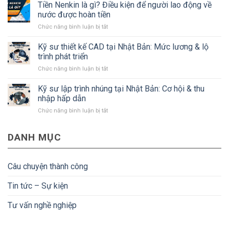
sư
Tiền Nenkin là gì? Điều kiện để người lao động về
Nhật
xây
Bản
nước được hoàn tiền
dựng
mà
ở
Chức năng bình luận bị tắt
Nhật
#Bạn
Tiền
Bản:
cần
Nenkin
Kỹ sư thiết kế CAD tại Nhật Bản: Mức lương & lộ
Lương,
biết
là
quyền
trình phát triển
gì?
lợi
ở
Chức năng bình luận bị tắt
Điều
và
Kỹ
kiện
điều
sư
Kỹ sư lập trình nhúng tại Nhật Bản: Cơ hội & thu
để
kiện
thiết
người
nhập hấp dẫn
kế
lao
ở
Chức năng bình luận bị tắt
CAD
động
Kỹ
tại
về
sư
Nhật
nước
DANH MỤC
lập
Bản:
được
trình
Mức
hoàn
nhúng
lương
tiền
tại
&
Câu chuyện thành công
Nhật
lộ
Bản:
trình
Tin tức – Sự kiện
Cơ
phát
hội
triển
Tư vấn nghề nghiệp
&
thu
nhập