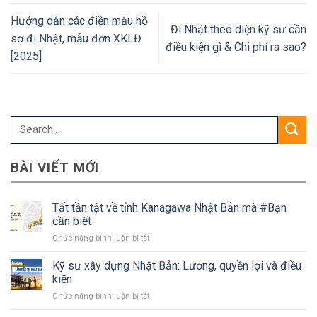
Hướng dẫn các điền mẫu hồ
Đi Nhật theo diện kỹ sư cần
sơ đi Nhật, mẫu đơn XKLĐ
điều kiện gì & Chi phí ra sao?
[2025]
BÀI VIẾT MỚI
Tất tần tật về tỉnh Kanagawa Nhật Bản mà #Bạn
cần biết
ở
Chức năng bình luận bị tắt
Tất
tần
Kỹ sư xây dựng Nhật Bản: Lương, quyền lợi và điều
tật
kiện
về
ở
Chức năng bình luận bị tắt
tỉnh
Kỹ
Kanagawa