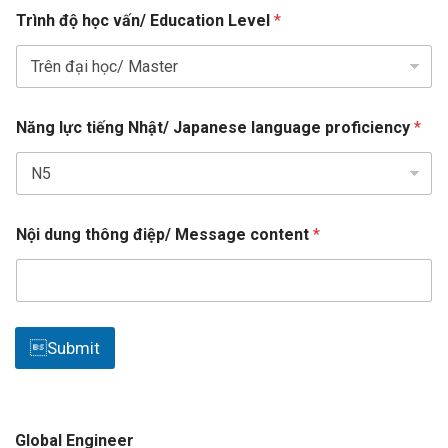
t
Trình độ học vấn/ Education Level
*
r
y
s
e
Năng lực tiếng Nhật/ Japanese language proficiency
*
l
e
c
t
e
Nội dung thông điệp/ Message content
*
d
Submit
Global Engineer