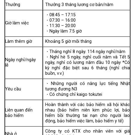
Thưởng
Thưởng 3 tháng lương cơ bản/năm
・08:45 – 17:15
・07:30 – 16:00
Giờ làm việc
・11:30 – 20:00
・Ngày làm 7.5 giờ
Làm thêm giờ
Khoảng 5 giờ mỗi tháng
・Tháng nghỉ 8 ngày. 114 ngày nghỉ/năm
・Nghỉ hè 5 ngày, nghỉ cuối năm và Tết 5
Ngày nghỉ/ngày
ngày, nghỉ có lương năm đầu 10 ngày *Có
lễ
kỳ nghỉ đặc biệt sau 6 tháng (nghỉ chia
buồn, v.v.)
・Những người có năng lực tiếng Nhật
Yêu cầu
tương đương N3
・Có chứng chỉ kaigo tokutei
Hoàn thành với các bảo hiểm xã hội khác
Liên quan đến
nhau (bảo hiểm niên kim phúc lợi, bảo
bảo hiểm
hiểm bồi thường tai nạn cho người lao
động, bảo hiểm việc làm, bảo hiểm y tế)
Công ty có KTX cho nhân viên với giá
Nhà ở