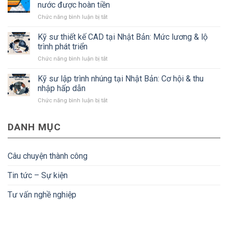
xây
Bản
nước được hoàn tiền
dựng
mà
ở
Chức năng bình luận bị tắt
Nhật
#Bạn
Tiền
Bản:
cần
Nenkin
Kỹ sư thiết kế CAD tại Nhật Bản: Mức lương & lộ
Lương,
biết
là
quyền
trình phát triển
gì?
lợi
ở
Chức năng bình luận bị tắt
Điều
và
Kỹ
kiện
điều
sư
Kỹ sư lập trình nhúng tại Nhật Bản: Cơ hội & thu
để
kiện
thiết
người
nhập hấp dẫn
kế
lao
ở
Chức năng bình luận bị tắt
CAD
động
Kỹ
tại
về
sư
Nhật
nước
DANH MỤC
lập
Bản:
được
trình
Mức
hoàn
nhúng
lương
tiền
tại
&
Câu chuyện thành công
Nhật
lộ
Bản:
trình
Tin tức – Sự kiện
Cơ
phát
hội
triển
Tư vấn nghề nghiệp
&
thu
nhập
hấp