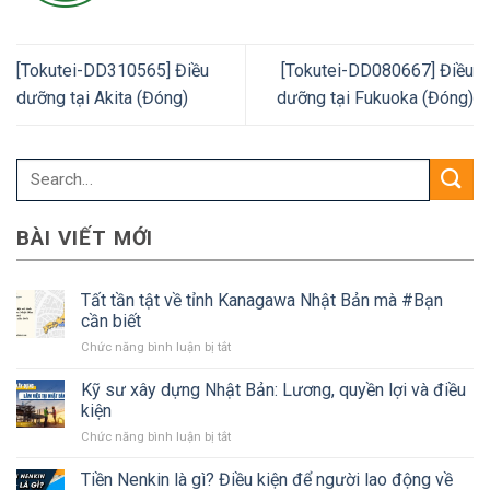
[Tokutei-DD310565] Điều
[Tokutei-DD080667] Điều
dưỡng tại Akita (Đóng)
dưỡng tại Fukuoka (Đóng)
BÀI VIẾT MỚI
Tất tần tật về tỉnh Kanagawa Nhật Bản mà #Bạn
cần biết
ở
Chức năng bình luận bị tắt
Tất
tần
Kỹ sư xây dựng Nhật Bản: Lương, quyền lợi và điều
tật
kiện
về
ở
Chức năng bình luận bị tắt
tỉnh
Kỹ
Kanagawa
sư
Tiền Nenkin là gì? Điều kiện để người lao động về
Nhật