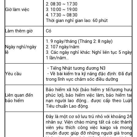
2. 08:30 ~ 17:30
Giờ làm việc
3. 10:00 ~ 19:00
4. 17:30 ~ 08:30
Thời gian nghỉ gian lao: 60 phút
Làm thêm giờ
Có
1. 9 ngày/tháng (Tháng 2: 8 ngày)
Ngày nghỉ/ngày
2. 107 ngày/năm
lễ
3. Các ngày nghỉ khác: Nghỉ liên tục 5 ngày
1 lần/năm…
・Tiếng Nhật tương đương N3
Yêu cầu
・Về bài kiểm tra kỹ năng đặc định: Đã đạt
trong lĩnh vực chăm sóc điều dưỡng
Bảo hiểm xã hội (bảo hiểm y tế/lương hưu
Liên quan đến
phúc lợi), bảo hiểm việc làm, bảo hiểm tai
bảo hiểm
nạn người lao động… được cấp theo Luật
Tiêu chuẩn Lao động.
Đây là một cơ sở lưu trú nhỏ với khoảng 24
nhân sự. Viện chào mừng tất cả các thành
viên yêu thích công việc kaigo và mong
muốn được giúp đỡ những người già trong