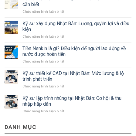
cần biết
ở
Chức năng bình luận bị tắt
Tất
tần
Kỹ sư xây dựng Nhật Bản: Lương, quyền lợi và điều
tật
kiện
về
ở
Chức năng bình luận bị tắt
tỉnh
Kỹ
Kanagawa
sư
Tiền Nenkin là gì? Điều kiện để người lao động về
Nhật
xây
Bản
nước được hoàn tiền
dựng
mà
ở
Chức năng bình luận bị tắt
Nhật
#Bạn
Tiền
Bản:
cần
Nenkin
Kỹ sư thiết kế CAD tại Nhật Bản: Mức lương & lộ
Lương,
biết
là
quyền
trình phát triển
gì?
lợi
ở
Chức năng bình luận bị tắt
Điều
và
Kỹ
kiện
điều
sư
Kỹ sư lập trình nhúng tại Nhật Bản: Cơ hội & thu
để
kiện
thiết
người
nhập hấp dẫn
kế
lao
ở
Chức năng bình luận bị tắt
CAD
động
Kỹ
tại
về
sư
Nhật
nước
DANH MỤC
lập
Bản:
được
trình
Mức
hoàn