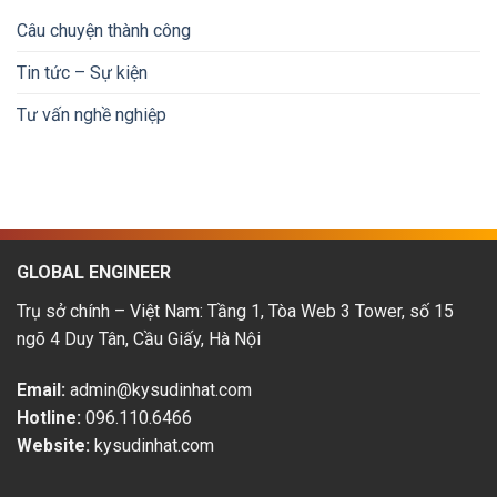
nhúng
lương
tiền
tại
&
Câu chuyện thành công
Nhật
lộ
Bản:
trình
Tin tức – Sự kiện
Cơ
phát
hội
triển
Tư vấn nghề nghiệp
&
thu
nhập
hấp
dẫn
GLOBAL ENGINEER
Trụ sở chính – Việt Nam: Tầng 1, Tòa Web 3 Tower, số 15
ngõ 4 Duy Tân, Cầu Giấy, Hà Nội
Email:
admin@kysudinhat.com
Hotline:
096.110.6466
Website:
kysudinhat.com