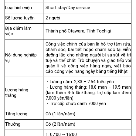
Loại hình viện
Short stay/Day service
Số lượng tuyển
2 người
Địa điểm làm
Thành phố Otawara, Tỉnh Tochigi
việc
Công việc chính của bạn là hỗ trợ tắm rửa,
chăm sóc, bài tiết hoặc chăm sóc tại viễn
Nội dung nghiệp
dưỡng lão cho những người bị sa sút về trí
vụ
tuệ và thể chất. Trò chuyện và giao tiếp với
quản lí về công việc hàng ngày, viết báo
cáo công việc hàng ngày bằng tiếng Nhật.
・Lương năm: 2,33 – 2.54 triệu yên
・Lương hàng tháng: 18.8 man – 19.5 man
Lương hàng
(làm thêm 4-5 lần/tháng, trợ cấp làm đêm
tháng
7,000 yên/lần)
・Trợ cấp chức danh 7000 yên
Tăng lương
Có (1 lần/năm)
Thưởng
Có (2 lần/năm)
1. 07:00 ~ 16:00