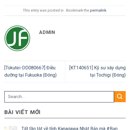
This entry was posted in . Bookmark the
permalink
.
ADMIN
[Tokutei-DD080667] Điều
[KT140651] Kỹ sư xây dựng
dưỡng tại Fukuoka (Đóng)
tại Tochigi (Đóng)
BÀI VIẾT MỚI
Tất tần tật về tỉnh Kanagawa Nhật Bản mà #Bạn