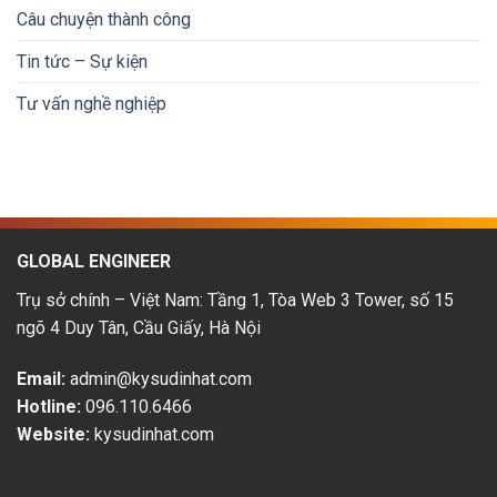
tại
&
Câu chuyện thành công
Nhật
lộ
Bản:
trình
Tin tức – Sự kiện
Cơ
phát
hội
triển
Tư vấn nghề nghiệp
&
thu
nhập
hấp
dẫn
GLOBAL ENGINEER
Trụ sở chính – Việt Nam: Tầng 1, Tòa Web 3 Tower, số 15
ngõ 4 Duy Tân, Cầu Giấy, Hà Nội
Email:
admin@kysudinhat.com
Hotline:
096.110.6466
Website:
kysudinhat.com