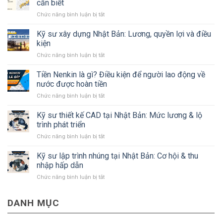
cần biết
ở
Chức năng bình luận bị tắt
Tất
tần
Kỹ sư xây dựng Nhật Bản: Lương, quyền lợi và điều
tật
kiện
về
ở
Chức năng bình luận bị tắt
tỉnh
Kỹ
Kanagawa
sư
Tiền Nenkin là gì? Điều kiện để người lao động về
Nhật
xây
Bản
nước được hoàn tiền
dựng
mà
ở
Chức năng bình luận bị tắt
Nhật
#Bạn
Tiền
Bản:
cần
Nenkin
Kỹ sư thiết kế CAD tại Nhật Bản: Mức lương & lộ
Lương,
biết
là
quyền
trình phát triển
gì?
lợi
ở
Chức năng bình luận bị tắt
Điều
và
Kỹ
kiện
điều
sư
Kỹ sư lập trình nhúng tại Nhật Bản: Cơ hội & thu
để
kiện
thiết
người
nhập hấp dẫn
kế
lao
ở
Chức năng bình luận bị tắt
CAD
động
Kỹ
tại
về
sư
Nhật
nước
DANH MỤC
lập
Bản:
được
trình
Mức
hoàn
nhúng
lương
tiền