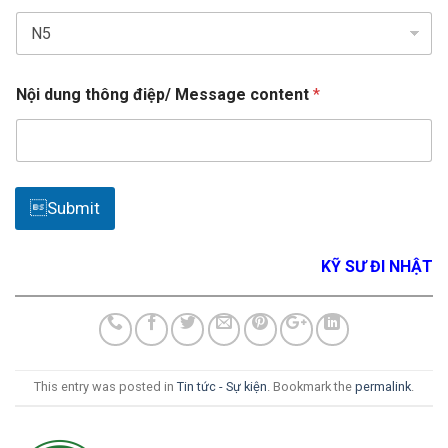
+
1
n
Nội dung thông điệp/ Message content
*
u
m
b
e
r
?
Submit
d
u
n
KỸ SƯ ĐI NHẬT
g
c
i
t
y
This entry was posted in
Tin tức - Sự kiện
. Bookmark the
permalink
.