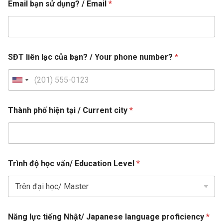
Email bạn sử dụng? / Email
*
ộ
*
*
SĐT liên lạc của bạn? / Your phone number?
*
U
n
i
Thành phố hiện tại / Current city
*
t
e
d
S
Trình độ học vấn/ Education Level
*
t
a
t
e
Năng lực tiếng Nhật/ Japanese language proficiency
*
s