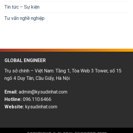
Bản:
trình
Tin tức – Sự kiện
Cơ
phát
hội
triển
Tư vấn nghề nghiệp
&
thu
nhập
hấp
dẫn
GLOBAL ENGINEER
Trụ sở chính – Việt Nam: Tầng 1, Tòa Web 3 Tower, số 15
ngõ 4 Duy Tân, Cầu Giấy, Hà Nội
Email:
admin@kysudinhat.com
Hotline:
096.110.6466
Website:
kysudinhat.com