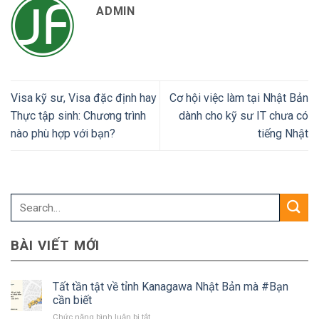
ADMIN
Visa kỹ sư, Visa đặc định hay
Cơ hội việc làm tại Nhật Bản
Thực tập sinh: Chương trình
dành cho kỹ sư IT chưa có
nào phù hợp với bạn?
tiếng Nhật
BÀI VIẾT MỚI
Tất tần tật về tỉnh Kanagawa Nhật Bản mà #Bạn
cần biết
ở
Chức năng bình luận bị tắt