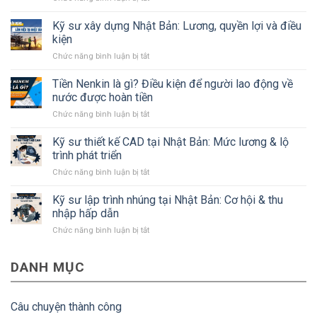
Tất
tần
Kỹ sư xây dựng Nhật Bản: Lương, quyền lợi và điều
tật
kiện
về
ở
Chức năng bình luận bị tắt
tỉnh
Kỹ
Kanagawa
sư
Tiền Nenkin là gì? Điều kiện để người lao động về
Nhật
xây
Bản
nước được hoàn tiền
dựng
mà
ở
Chức năng bình luận bị tắt
Nhật
#Bạn
Tiền
Bản:
cần
Nenkin
Kỹ sư thiết kế CAD tại Nhật Bản: Mức lương & lộ
Lương,
biết
là
quyền
trình phát triển
gì?
lợi
ở
Chức năng bình luận bị tắt
Điều
và
Kỹ
kiện
điều
sư
Kỹ sư lập trình nhúng tại Nhật Bản: Cơ hội & thu
để
kiện
thiết
người
nhập hấp dẫn
kế
lao
ở
Chức năng bình luận bị tắt
CAD
động
Kỹ
tại
về
sư
Nhật
nước
DANH MỤC
lập
Bản:
được
trình
Mức
hoàn
nhúng
lương
tiền
tại
&
Câu chuyện thành công
Nhật
lộ