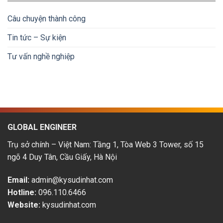
hoàn
nhúng
lương
tiền
tại
&
Câu chuyện thành công
Nhật
lộ
Bản:
trình
Tin tức – Sự kiện
Cơ
phát
hội
triển
Tư vấn nghề nghiệp
&
thu
nhập
hấp
dẫn
GLOBAL ENGINEER
Trụ sở chính – Việt Nam: Tầng 1, Tòa Web 3 Tower, số 15
ngõ 4 Duy Tân, Cầu Giấy, Hà Nội
Email:
admin@kysudinhat.com
Hotline:
096.110.6466
Website:
kysudinhat.com