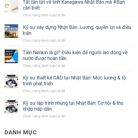
Tất tần tật về tỉnh Kanagawa Nhật Bản mà #Bạn
cần biết
ở
Chức năng bình luận bị tắt
Tất
tần
Kỹ sư xây dựng Nhật Bản: Lương, quyền lợi và điều
tật
kiện
về
ở
Chức năng bình luận bị tắt
tỉnh
Kỹ
Kanagawa
sư
Tiền Nenkin là gì? Điều kiện để người lao động về
Nhật
xây
Bản
nước được hoàn tiền
dựng
mà
ở
Chức năng bình luận bị tắt
Nhật
#Bạn
Tiền
Bản:
cần
Nenkin
Kỹ sư thiết kế CAD tại Nhật Bản: Mức lương & lộ
Lương,
biết
là
quyền
trình phát triển
gì?
lợi
ở
Chức năng bình luận bị tắt
Điều
và
Kỹ
kiện
điều
sư
Kỹ sư lập trình nhúng tại Nhật Bản: Cơ hội & thu
để
kiện
thiết
người
nhập hấp dẫn
kế
lao
ở
Chức năng bình luận bị tắt
CAD
động
Kỹ
tại
về
sư
Nhật
nước
DANH MỤC
lập
Bản:
được
trình
Mức