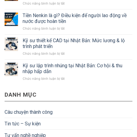
ở
Chức năng bình luận bị tắt
tỉnh
Kỹ
Kanagawa
sư
Tiền Nenkin là gì? Điều kiện để người lao động về
Nhật
xây
Bản
nước được hoàn tiền
dựng
mà
ở
Chức năng bình luận bị tắt
Nhật
#Bạn
Tiền
Bản:
cần
Nenkin
Kỹ sư thiết kế CAD tại Nhật Bản: Mức lương & lộ
Lương,
biết
là
quyền
trình phát triển
gì?
lợi
ở
Chức năng bình luận bị tắt
Điều
và
Kỹ
kiện
điều
sư
Kỹ sư lập trình nhúng tại Nhật Bản: Cơ hội & thu
để
kiện
thiết
người
nhập hấp dẫn
kế
lao
ở
Chức năng bình luận bị tắt
CAD
động
Kỹ
tại
về
sư
Nhật
nước
DANH MỤC
lập
Bản:
được
trình
Mức
hoàn
nhúng
lương
tiền
tại
&
Câu chuyện thành công
Nhật
lộ
Bản:
trình
Tin tức – Sự kiện
Cơ
phát
hội
triển
Tư vấn nghề nghiệp
&