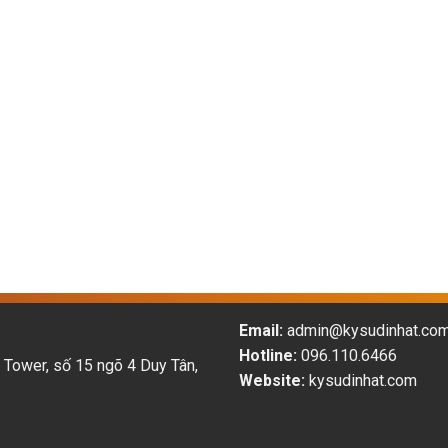
Email:
admin@kysudinhat.co
Hotline:
096.110.6466
 Tower, số 15 ngõ 4 Duy Tân,
Website:
kysudinhat.com