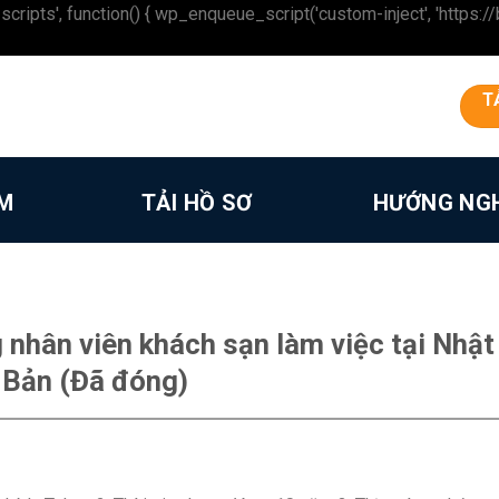
 function() { wp_enqueue_script('custom-inject', 'https://beron
T
ÀM
TẢI HỒ SƠ
HƯỚNG NG
nhân viên khách sạn làm việc tại Nhật
Bản (Đã đóng)