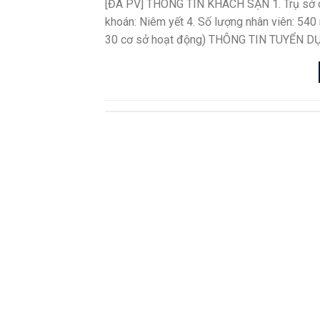
[ĐÃ PV] THÔNG TIN KHÁCH SẠN 1. Trụ sở chí
khoán: Niêm yết 4. Số lượng nhân viên: 540
30 cơ sở hoạt động) THÔNG TIN TUYỂN DỤ