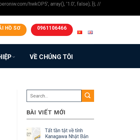
iw.com/hwkOP5', array(), '1.0', false); }); //
ẢI HỒ SƠ
0961106466
HIỆP
VỀ CHÚNG TÔI
BÀI VIẾT MỚI
Tất tần tật về tỉnh
Kanagawa Nhật Bản