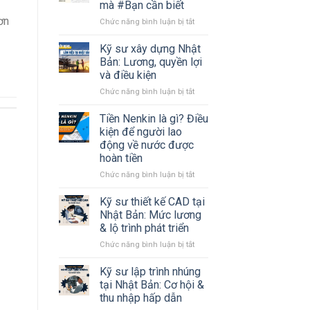
mà #Bạn cần biết
ơn
ở
Chức năng bình luận bị tắt
Tất
tần
Kỹ sư xây dựng Nhật
tật
Bản: Lương, quyền lợi
về
và điều kiện
tỉnh
ở
Chức năng bình luận bị tắt
Kanagawa
Kỹ
Nhật
sư
Bản
Tiền Nenkin là gì? Điều
xây
mà
kiện để người lao
dựng
#Bạn
động về nước được
Nhật
cần
hoàn tiền
Bản:
biết
Lương,
ở
Chức năng bình luận bị tắt
quyền
Tiền
lợi
Nenkin
Kỹ sư thiết kế CAD tại
và
là
Nhật Bản: Mức lương
điều
gì?
& lộ trình phát triển
kiện
Điều
ở
Chức năng bình luận bị tắt
kiện
Kỹ
để
sư
người
Kỹ sư lập trình nhúng
thiết
lao
tại Nhật Bản: Cơ hội &
kế
động
thu nhập hấp dẫn
CAD
về