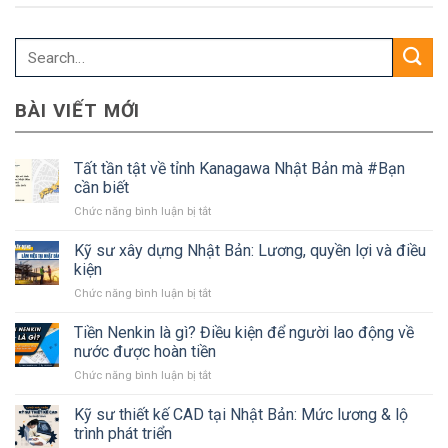
BÀI VIẾT MỚI
Tất tần tật về tỉnh Kanagawa Nhật Bản mà #Bạn
cần biết
ở
Chức năng bình luận bị tắt
Tất
tần
Kỹ sư xây dựng Nhật Bản: Lương, quyền lợi và điều
tật
kiện
về
ở
Chức năng bình luận bị tắt
tỉnh
Kỹ
Kanagawa
sư
Tiền Nenkin là gì? Điều kiện để người lao động về
Nhật
xây
Bản
nước được hoàn tiền
dựng
mà
ở
Chức năng bình luận bị tắt
Nhật
#Bạn
Tiền
Bản:
cần
Nenkin
Kỹ sư thiết kế CAD tại Nhật Bản: Mức lương & lộ
Lương,
biết
là
quyền
trình phát triển
gì?
lợi