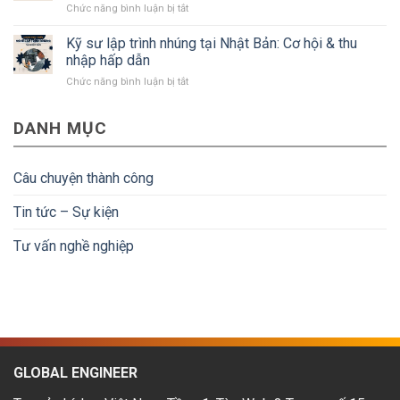
ở
Chức năng bình luận bị tắt
Điều
và
Kỹ
kiện
điều
sư
Kỹ sư lập trình nhúng tại Nhật Bản: Cơ hội & thu
để
kiện
thiết
người
nhập hấp dẫn
kế
lao
ở
Chức năng bình luận bị tắt
CAD
động
Kỹ
tại
về
sư
Nhật
nước
DANH MỤC
lập
Bản:
được
trình
Mức
hoàn
nhúng
lương
tiền
tại
&
Câu chuyện thành công
Nhật
lộ
Bản:
trình
Tin tức – Sự kiện
Cơ
phát
hội
triển
Tư vấn nghề nghiệp
&
thu
nhập
hấp
dẫn
GLOBAL ENGINEER