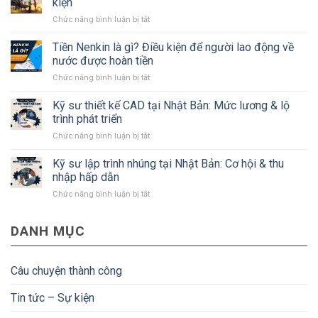
kiện
về
ở
Chức năng bình luận bị tắt
tỉnh
Kỹ
Kanagawa
sư
Tiền Nenkin là gì? Điều kiện để người lao động về
Nhật
xây
Bản
nước được hoàn tiền
dựng
mà
ở
Chức năng bình luận bị tắt
Nhật
#Bạn
Tiền
Bản:
cần
Nenkin
Kỹ sư thiết kế CAD tại Nhật Bản: Mức lương & lộ
Lương,
biết
là
quyền
trình phát triển
gì?
lợi
ở
Chức năng bình luận bị tắt
Điều
và
Kỹ
kiện
điều
sư
Kỹ sư lập trình nhúng tại Nhật Bản: Cơ hội & thu
để
kiện
thiết
người
nhập hấp dẫn
kế
lao
ở
Chức năng bình luận bị tắt
CAD
động
Kỹ
tại
về
sư
Nhật
nước
DANH MỤC
lập
Bản:
được
trình
Mức
hoàn
nhúng
lương
tiền
tại
&
Câu chuyện thành công
Nhật
lộ
Bản:
trình
Tin tức – Sự kiện
Cơ
phát
hội
triển