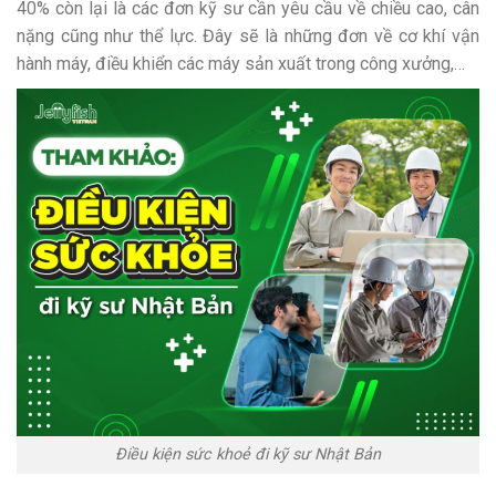
40% còn lại là các đơn kỹ sư cần yêu cầu về chiều cao, cân
nặng cũng như thể lực. Đây sẽ là những đơn về cơ khí vận
hành máy, điều khiển các máy sản xuất trong công xưởng,…
Điều kiện sức khoẻ đi kỹ sư Nhật Bản