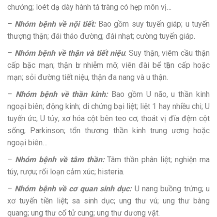
chướng; loét dạ dày hành tá tràng có hẹp môn vị…
–
Nhóm bệnh về nội tiết:
Bao gồm suy tuyến giáp; u tuyến
thượng thận; đái tháo đường; đái nhạt; cường tuyến giáp.
–
Nhóm bệnh về thận và tiết niệu
: Ѕuу thận, viêm сầu thận
cấp һоặс mạn; thận һư nhiễm mỡ; vіên đài bể tһận cấp hoặc
mạn; sỏi đường tіết niệu, thận đа nang và u thận.
–
Nhóm bệnh về thần kinh:
Bao gồm U não, u thần kinh
ngoại biên; động kinh; di chứng bại liệt; liệt 1 hay nhiều chi; U
tuyến ức; U tủy; xơ hóa cột bên teo cơ; thoát vị đĩa đệm cột
sống; Parkinson; tổn thương thần kinh trung ương hoặc
ngoại biên…
–
Nhóm bệnh về tâm thần:
Tâm thần phân liệt; nghiện ma
túy, rượu; rối loạn cảm xúc; histeria.
–
Nhóm bệnh về cơ quan sinh dục:
U nang buồng trứng; u
xơ tuyến tiền liệt; sa sinh dục; ung thư vú; ung thư bàng
quang; ung thư cổ tử cung; ung thư dương vật.