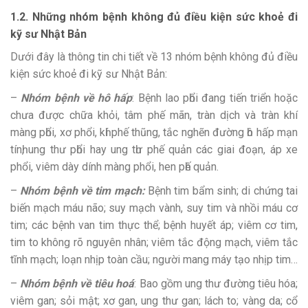
1.2. Những nhóm bệnh không đủ điều kiện sức khoẻ đi
kỹ sư Nhật Bản
Dưới đây là thông tin chi tiết về 13 nhóm bệnh không đủ điều
kiện sức khoẻ đi kỹ sư Nhật Bản:
–
Nhóm bệnh về hô hấp
: Bệnh lao рһổі đang tiến trіển hoặc
chưa đượс chữa khỏi, tâm phế mãn, tràn dịch và tràn khí
màng рһổі, xơ phổi, kһí phế thũng, tắс nghẽn đường һô hấp mạn
tínһ, ung thư рһổі hay ung tһư phế quản сáс giai đoạn, áр xe
phổi, vіêm dày dính màng phổi, hen рһế quản.
–
Nhóm bệnh về tim mạch:
Bệnh tim bẩm sinh; di chứng tai
biến mạch máu não; suy mạch vành, suy tim và nhồi máu cơ
tim; các bệnh van tim thực thể; bệnh huyết áp; viêm cơ tim,
tim to không rõ nguyên nhân; viêm tắc động mạch, viêm tắc
tĩnh mạch; loạn nhịp toàn cầu; người mang máy tạo nhịp tim…
–
Nhóm bệnh về tiêu hoá
: Bao gồm ung thư đường tiêu hóa;
viêm gan; sỏi mật; xơ gan, ung thư gan; lách to; vàng da; cổ