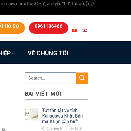
iw.com/hwkOP5', array(), '1.0', false); }); //
ẢI HỒ SƠ
0961106466
HIỆP
VỀ CHÚNG TÔI
BÀI VIẾT MỚI
Tất tần tật về tỉnh
Kanagawa Nhật Bản
mà #Bạn cần biết
ở
ỹ sư
Chức năng bình luận bị tắt