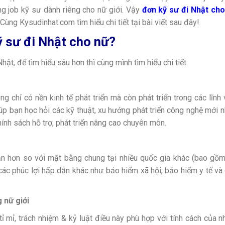
ng job kỹ sư dành riêng cho nữ giới. Vậy
đơn kỹ sư đi Nhật cho
ùng Kysudinhat.com tìm hiểu chi tiết tại bài viết sau đây!
ỹ sư đi Nhật cho nữ?
hật, để tìm hiểu sâu hơn thì cùng mình tìm hiểu chi tiết:
 chỉ có nền kinh tế phát triển mà còn phát triển trong các lĩnh
úp bạn học hỏi các kỹ thuật, xu hướng phát triển công nghệ mới n
ính sách hỗ trợ, phát triển nâng cao chuyên môn.
n hơn so với mặt bằng chung tại nhiều quốc gia khác (bao gồ
ác phúc lợi hấp dẫn khác như bảo hiểm xã hội, bảo hiểm y tế và
 nữ giới
ỉ mỉ, trách nhiệm & kỷ luật điều này phù hợp với tính cách của n