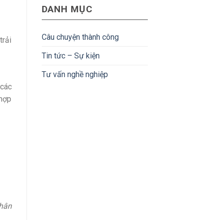
Bản:
hoàn
DANH MỤC
lập
Mức
tiền
trình
lương
nhúng
&
tại
lộ
Câu chuyện thành công
trải
Nhật
trình
Bản:
phát
Tin tức – Sự kiện
Cơ
triển
hội
Tư vấn nghề nghiệp
&
thu
 các
nhập
 hợp
hấp
dẫn
nhân