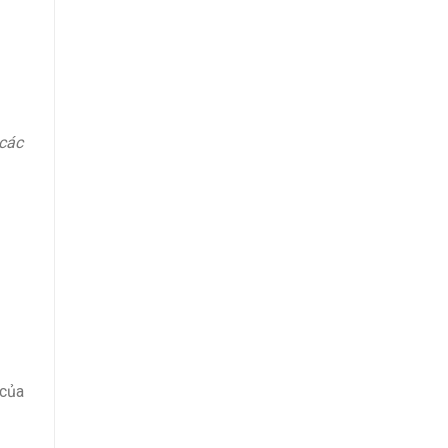
 các
 của