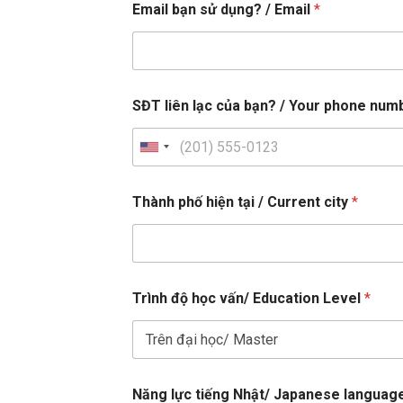
Email bạn sử dụng? / Email
*
SĐT liên lạc của bạn? / Your phone nu
U
n
i
Thành phố hiện tại / Current city
*
t
e
d
S
Trình độ học vấn/ Education Level
*
t
a
t
e
C
Năng lực tiếng Nhật/ Japanese languag
u
s