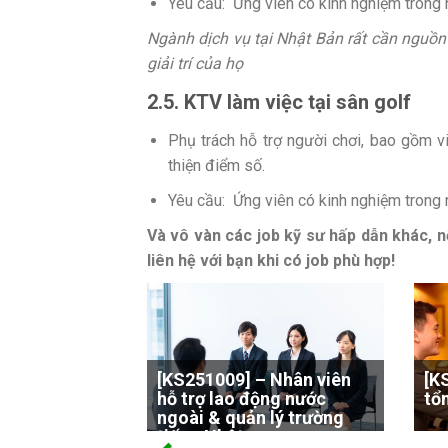
Yêu cầu:
Ứng viên có kinh nghiệm trong 
Ngành dịch vụ tại Nhật Bản rất cần nguồ
giải trí của họ
2.5. KTV làm việc tại sân golf
Phụ trách hỗ trợ người chơi, bao gồm vi
thiện điểm số.
Yêu cầu:
Ứng viên có kinh nghiệm trong 
Và vô vàn các job kỹ sư hấp dẫn khác, nế
liên hệ với bạn khi có job phù hợp!
[KS251009] – Nhân viên
[K
hỗ trợ lao động nước
tổ
ngoài & quản lý trường
tiếng Nhật