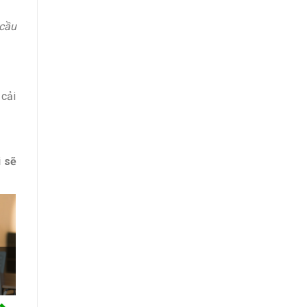
 cầu
 cải
i sẽ