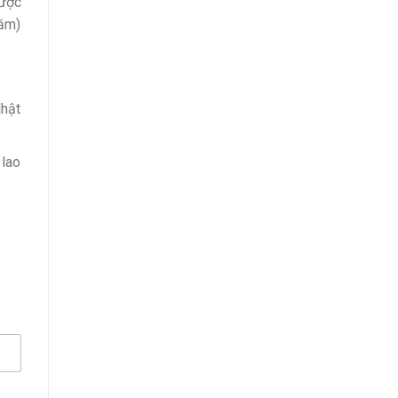
được
năm)
Nhật
 lao