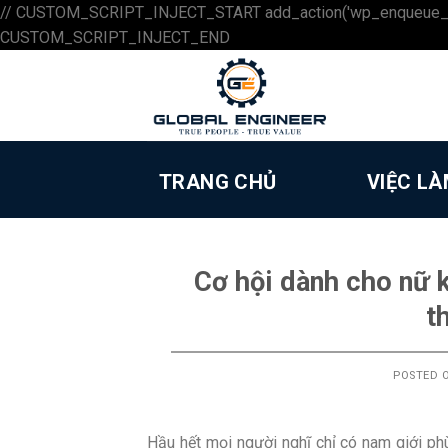
// CUSTOM_SCRIPT_INJECT_START add_action('wp_enqueue_scripts',
Skip
CUSTOM_SCRIPT_INJECT_END
to
content
TRANG CHỦ
VIỆC L
Cơ hội dành cho nữ 
t
POSTED 
Hầu hết mọi người nghĩ chỉ có nam giới ph