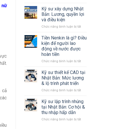
Tất
 nữ
tần
Kỹ sư xây dựng Nhật
tật
Bản: Lương, quyền lợi
về
và điều kiện
tỉnh
ở
Chức năng bình luận bị tắt
Kanagawa
Kỹ
Nhật
sư
Bản
Tiền Nenkin là gì? Điều
xây
mà
kiện để người lao
dựng
#Bạn
động về nước được
Nhật
cần
hoàn tiền
 vực
Bản:
biết
Lương,
ở
Chức năng bình luận bị tắt
hất.
quyền
Tiền
lợi
Nenkin
Kỹ sư thiết kế CAD tại
và
là
Nhật Bản: Mức lương
điều
gì?
& lộ trình phát triển
kiện
Điều
m cả
ở
Chức năng bình luận bị tắt
kiện
Kỹ
để
 các
sư
người
Kỹ sư lập trình nhúng
thiết
lao
tại Nhật Bản: Cơ hội &
kế
động
thu nhập hấp dẫn
CAD
về
ở
Chức năng bình luận bị tắt
tại
nước
Kỹ
hiều
Nhật
được
sư