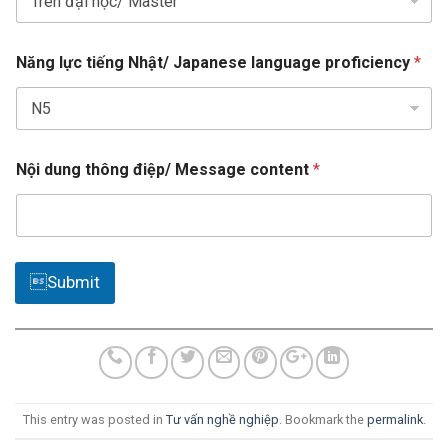
t
e
t
Năng lực tiếng Nhật/ Japanese language proficiency
*
ê
s
n
+
b
1
ạ
n
H
Nội dung thông điệp/ Message content
*
ọ
Submit
This entry was posted in
Tư vấn nghề nghiệp
. Bookmark the
permalink
.