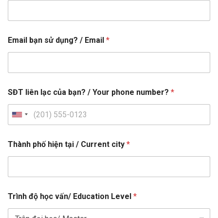
Email bạn sử dụng? / Email
*
SĐT liên lạc của bạn? / Your phone number?
*
U
n
*
i
Thành phố hiện tại / Current city
*
c
t
ủ
a
e
c
d
ủ
S
a
Trình độ học vấn/ Education Level
*
t
a