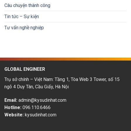
tiền
tại
&
Câu chuyện thành công
Nhật
lộ
Bản:
trình
Tin tức – Sự kiện
Cơ
phát
hội
triển
Tư vấn nghề nghiệp
&
thu
nhập
hấp
dẫn
GLOBAL ENGINEER
Trụ sở chính – Việt Nam: Tầng 1, Tòa Web 3 Tower, số 15
ngõ 4 Duy Tân, Cầu Giấy, Hà Nội
Email:
admin@kysudinhat.com
Hotline:
096.110.6466
Website:
kysudinhat.com