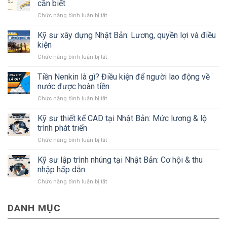
cần biết
ở
Chức năng bình luận bị tắt
Tất
tần
Kỹ sư xây dựng Nhật Bản: Lương, quyền lợi và điều
tật
kiện
về
ở
Chức năng bình luận bị tắt
tỉnh
Kỹ
Kanagawa
sư
Tiền Nenkin là gì? Điều kiện để người lao động về
Nhật
xây
Bản
nước được hoàn tiền
dựng
mà
ở
Chức năng bình luận bị tắt
Nhật
#Bạn
Tiền
Bản:
cần
Nenkin
Kỹ sư thiết kế CAD tại Nhật Bản: Mức lương & lộ
Lương,
biết
là
quyền
trình phát triển
gì?
lợi
ở
Chức năng bình luận bị tắt
Điều
và
Kỹ
kiện
điều
sư
Kỹ sư lập trình nhúng tại Nhật Bản: Cơ hội & thu
để
kiện
thiết
người
nhập hấp dẫn
kế
lao
ở
Chức năng bình luận bị tắt
CAD
động
Kỹ
tại
về
sư
Nhật
nước
DANH MỤC
lập
Bản:
được
trình
Mức
hoàn
nhúng
lương