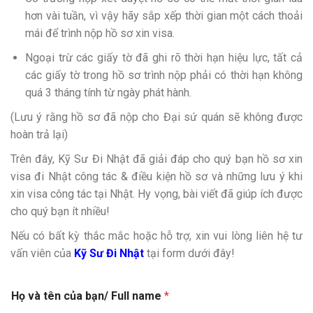
hơn vài tuần, vì vậy hãy sắp xếp thời gian một cách thoải
mái để trình nộp hồ sơ xin visa.
Ngoại trừ các giấy tờ đã ghi rõ thời hạn hiệu lực, tất cả
các giấy tờ trong hồ sơ trình nộp phải có thời hạn không
quá 3 tháng tính từ ngày ph
át hành.
(Lưu ý rằng hồ sơ đã nộp cho Đại sứ quán sẽ không được
hoàn trả lại)
Trên đây, Kỹ Sư Đi Nhật đã giải đáp cho quý bạn hồ sơ xin
visa đi Nhật công tác & điều kiện hồ sơ và những lưu ý khi
xin visa công tác tại Nhật. Hy vọng, bài viết đã giúp ích được
cho quý bạn ít nhiều!
Nếu có bất kỳ thắc mắc hoặc hỗ trợ, xin vui lòng liên hệ tư
vấn viên của
Kỹ Sư Đi Nhật
tại form dưới đây!
Họ và tên của bạn/ Full name
*