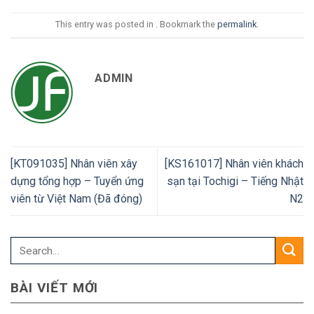
r
e
This entry was posted in . Bookmark the
permalink
.
n
t
ADMIN
[KT091035] Nhân viên xây
[KS161017] Nhân viên khách
dựng tổng hợp – Tuyển ứng
sạn tại Tochigi – Tiếng Nhật
viên từ Việt Nam (Đã đóng)
N2
BÀI VIẾT MỚI