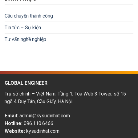
trình
Mức
hoàn
nhúng
lương
tiền
tại
&
Câu chuyện thành công
Nhật
lộ
Bản:
trình
Tin tức – Sự kiện
Cơ
phát
hội
triển
Tư vấn nghề nghiệp
&
thu
nhập
hấp
dẫn
GLOBAL ENGINEER
Trụ sở chính – Việt Nam: Tầng 1, Tòa Web 3 Tower, số 15
ngõ 4 Duy Tân, Cầu Giấy, Hà Nội
Email:
admin@kysudinhat.com
Hotline:
096.110.6466
Website:
kysudinhat.com