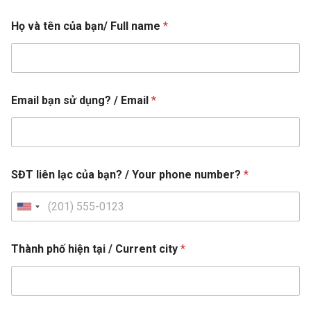
Họ và tên của bạn/ Full name
*
J
Email bạn sử dụng? / Email
*
a
p
a
n
e
s
SĐT liên lạc của bạn? / Your phone number?
*
e
F
u
U
l
n
l
i
p
Thành phố hiện tại / Current city
*
h
t
ố
e
d