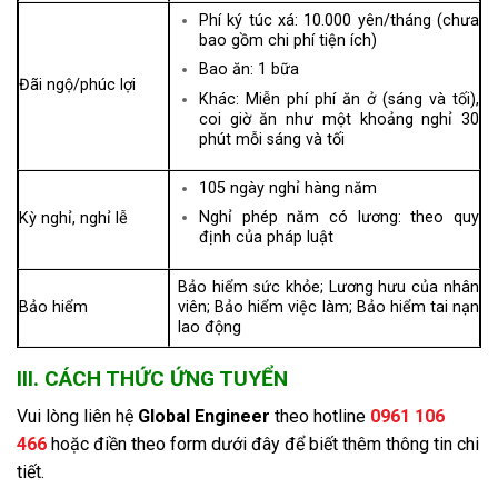
Phí ký túc xá: 10.000 yên/tháng (chưa
bao gồm chi phí tiện ích)
Bao ăn: 1 bữa
Đãi ngộ/phúc lợi
Khác: Miễn phí phí ​​ăn ở (sáng và tối),
coi giờ ăn như một khoảng nghỉ 30
phút mỗi sáng và tối
105 ngày nghỉ hàng năm
Nghỉ phép năm có lương: theo quy
Kỳ nghỉ, nghỉ lễ
định của pháp luật
Bảo hiểm sức khỏe; Lương hưu của nhân
Bảo hiểm
viên; Bảo hiểm việc làm; Bảo hiểm tai nạn
lao động
III. CÁCH THỨC ỨNG TUYỂN
Vui lòng liên hệ
Global Engineer
theo hotline
0961 106
466
hoặc điền theo form dưới đây để biết thêm thông tin chi
tiết.