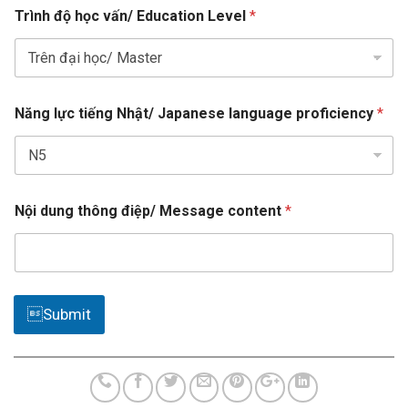
S
Trình độ học vấn/ Education Level
*
t
a
t
e
Năng lực tiếng Nhật/ Japanese language proficiency
*
s
+
1
p
Nội dung thông điệp/ Message content
*
h
ố
M
e
s
s
Submit
a
g
e
C
u
r