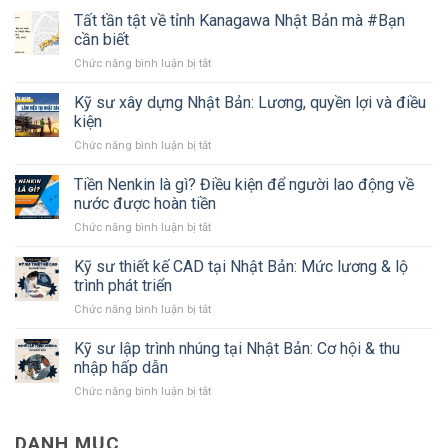
Tất tần tật về tỉnh Kanagawa Nhật Bản mà #Bạn
cần biết
ở
Chức năng bình luận bị tắt
Tất
tần
Kỹ sư xây dựng Nhật Bản: Lương, quyền lợi và điều
tật
kiện
về
ở
Chức năng bình luận bị tắt
tỉnh
Kỹ
Kanagawa
sư
Tiền Nenkin là gì? Điều kiện để người lao động về
Nhật
xây
Bản
nước được hoàn tiền
dựng
mà
ở
Chức năng bình luận bị tắt
Nhật
#Bạn
Tiền
Bản:
cần
Nenkin
Kỹ sư thiết kế CAD tại Nhật Bản: Mức lương & lộ
Lương,
biết
là
quyền
trình phát triển
gì?
lợi
ở
Chức năng bình luận bị tắt
Điều
và
Kỹ
kiện
điều
sư
Kỹ sư lập trình nhúng tại Nhật Bản: Cơ hội & thu
để
kiện
thiết
người
nhập hấp dẫn
kế
lao
ở
Chức năng bình luận bị tắt
CAD
động
Kỹ
tại
về
sư
Nhật
nước
DANH MỤC
lập
Bản:
được