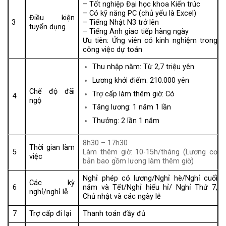
– Tốt nghiệp Đại học khoa Kiến trúc
– Có kỹ năng PC (chủ yếu là Excel)
Điều kiện
3
– Tiếng Nhật N3 trở lên
tuyển dụng
– Tiếng Anh giao tiếp hàng ngày
Ưu tiên: Ứng viên có kinh nghiệm trong
công việc dự toán
Thu nhập năm: Từ 2,7 triệu yên
Lương khởi điểm: 210.000 yên
Chế độ đãi
Trợ cấp làm thêm giờ: Có
4
ngộ
Tăng lương: 1 năm 1 lần
Thưởng: 2 lần 1 năm
8h30 – 17h30
Thời gian làm
5
Làm thêm giờ: 10-15h/tháng (Lương cơ
việc
bản bao gồm lương làm thêm giờ)
Nghỉ phép có lương/Nghỉ hè/Nghỉ cuối
Các kỳ
6
năm và Tết/Nghỉ hiếu hỉ/ Nghỉ Thứ 7,
nghỉ/nghỉ lễ
Chủ nhật và các ngày lễ
7
Trợ cấp đi lại
Thanh toán đầy đủ