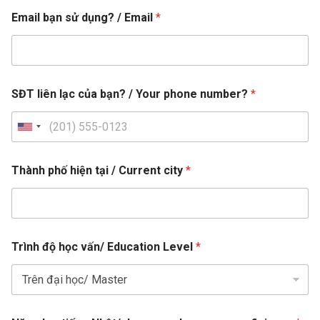
Email bạn sử dụng? / Email
*
SĐT liên lạc của bạn? / Your phone number?
*
U
n
i
Thành phố hiện tại / Current city
*
t
e
d
S
Trình độ học vấn/ Education Level
*
t
a
t
e
l