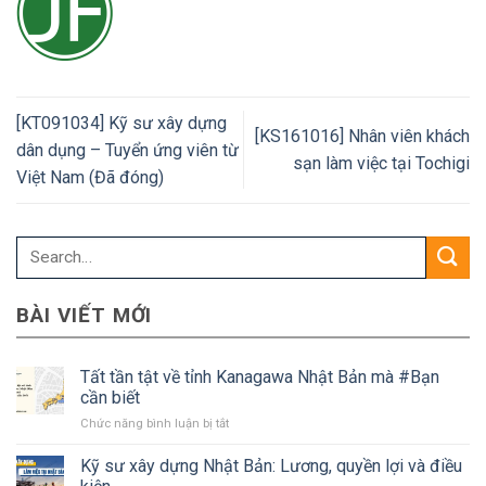
c
i
e
n
c
y
[KT091034] Kỹ sư xây dựng
/
[KS161016] Nhân viên khách
dân dụng – Tuyển ứng viên từ
sạn làm việc tại Tochigi
Việt Nam (Đã đóng)
BÀI VIẾT MỚI
Tất tần tật về tỉnh Kanagawa Nhật Bản mà #Bạn
cần biết
ở
Chức năng bình luận bị tắt
Tất
tần
Kỹ sư xây dựng Nhật Bản: Lương, quyền lợi và điều
tật