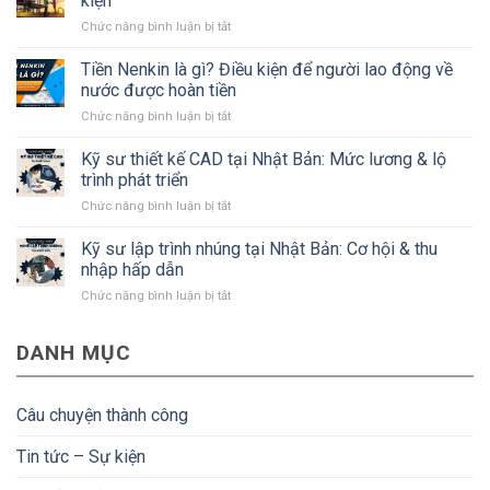
kiện
về
ở
Chức năng bình luận bị tắt
tỉnh
Kỹ
Kanagawa
sư
Tiền Nenkin là gì? Điều kiện để người lao động về
Nhật
xây
Bản
nước được hoàn tiền
dựng
mà
ở
Chức năng bình luận bị tắt
Nhật
#Bạn
Tiền
Bản:
cần
Nenkin
Kỹ sư thiết kế CAD tại Nhật Bản: Mức lương & lộ
Lương,
biết
là
quyền
trình phát triển
gì?
lợi
ở
Chức năng bình luận bị tắt
Điều
và
Kỹ
kiện
điều
sư
Kỹ sư lập trình nhúng tại Nhật Bản: Cơ hội & thu
để
kiện
thiết
người
nhập hấp dẫn
kế
lao
ở
Chức năng bình luận bị tắt
CAD
động
Kỹ
tại
về
sư
Nhật
nước
DANH MỤC
lập
Bản:
được
trình
Mức
hoàn
nhúng
lương
tiền
tại
&
Câu chuyện thành công
Nhật
lộ
Bản:
trình
Tin tức – Sự kiện
Cơ
phát
hội
triển