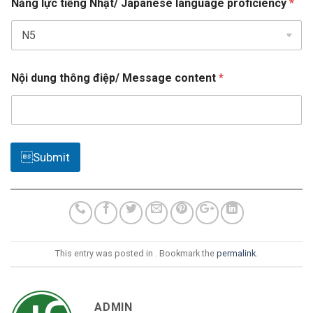
Năng lực tiếng Nhật/ Japanese language proficiency
*
ạ
s
c
+
/
1
s
ử
Nội dung thông điệp/ Message content
*
J
a
Submit
p
a
n
e
s
e
p
This entry was posted in . Bookmark the
permalink
.
r
o
f
i
ADMIN