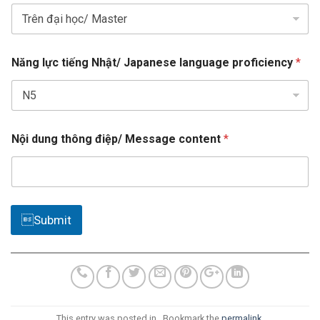
a
t
e
Năng lực tiếng Nhật/ Japanese language proficiency
*
s
+
1
T
Nội dung thông điệp/ Message content
*
h
à
n
h
b
ạ
Submit
n
?
T
h
à
n
h
This entry was posted in . Bookmark the
permalink
.