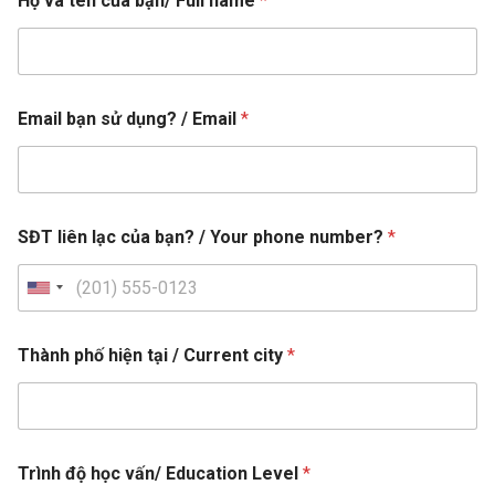
Họ và tên của bạn/ Full name
*
i
ê
n
N
h
ậ
Email bạn sử dụng? / Email
*
t
/
h
ọ
c
SĐT liên lạc của bạn? / Your phone number?
*
U
n
i
Thành phố hiện tại / Current city
*
t
e
d
S
Trình độ học vấn/ Education Level
*
t