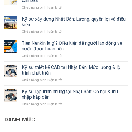
cần biết
ở
Chức năng bình luận bị tắt
Tất
tần
Kỹ sư xây dựng Nhật Bản: Lương, quyền lợi và điều
tật
kiện
về
ở
Chức năng bình luận bị tắt
tỉnh
Kỹ
Kanagawa
sư
Tiền Nenkin là gì? Điều kiện để người lao động về
Nhật
xây
Bản
nước được hoàn tiền
dựng
mà
ở
Chức năng bình luận bị tắt
Nhật
#Bạn
Tiền
Bản:
cần
Nenkin
Kỹ sư thiết kế CAD tại Nhật Bản: Mức lương & lộ
Lương,
biết
là
quyền
trình phát triển
gì?
lợi
ở
Chức năng bình luận bị tắt
Điều
và
Kỹ
kiện
điều
sư
Kỹ sư lập trình nhúng tại Nhật Bản: Cơ hội & thu
để
kiện
thiết
người
nhập hấp dẫn
kế
lao
ở
Chức năng bình luận bị tắt
CAD
động
Kỹ
tại
về
sư
Nhật
nước
DANH MỤC
lập
Bản:
được
trình
Mức
hoàn
nhúng
lương
tiền