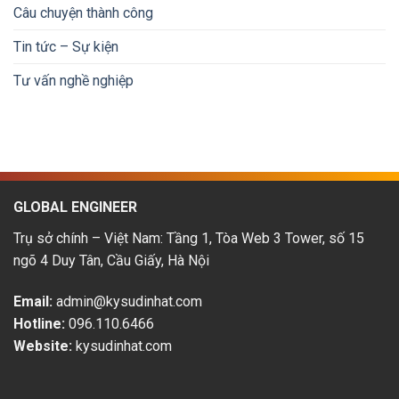
tại
&
Câu chuyện thành công
Nhật
lộ
Bản:
trình
Tin tức – Sự kiện
Cơ
phát
hội
triển
Tư vấn nghề nghiệp
&
thu
nhập
hấp
dẫn
GLOBAL ENGINEER
Trụ sở chính – Việt Nam: Tầng 1, Tòa Web 3 Tower, số 15
ngõ 4 Duy Tân, Cầu Giấy, Hà Nội
Email:
admin@kysudinhat.com
Hotline:
096.110.6466
Website:
kysudinhat.com