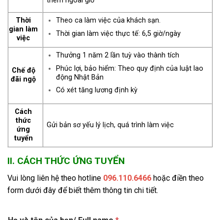
thêm ngoài giờ
Thời
Theo ca làm việc của khách sạn.
gian làm
Thời gian làm việc thực tế: 6,5 giờ/ngày
việc
Thưởng 1 năm 2 lần tuỳ vào thành tích
Phúc lợi, bảo hiểm: Theo quy định của luật lao
Chế độ
động Nhật Bản
đãi ngộ
Có xét tăng lương định kỳ
Cách
thức
Gửi bản sơ yếu lý lịch, quá trình làm việc
ứng
tuyển
II. CÁCH THỨC ỨNG TUYỂN
Vui lòng liên hệ theo hotline
096.110.6466
hoặc điền theo
form dưới đây để biết thêm thông tin chi tiết.
l