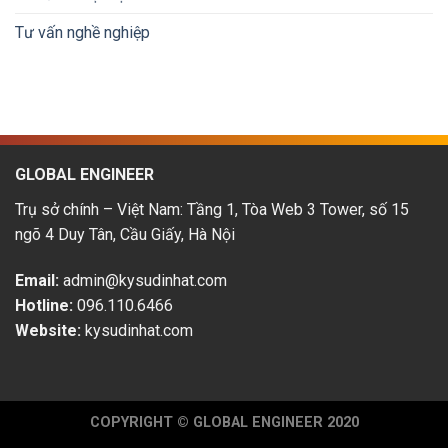
phát
hội
triển
Tư vấn nghề nghiệp
&
thu
nhập
hấp
dẫn
GLOBAL ENGINEER
Trụ sở chính – Việt Nam: Tầng 1, Tòa Web 3 Tower, số 15
ngõ 4 Duy Tân, Cầu Giấy, Hà Nội
Email:
admin@kysudinhat.com
Hotline:
096.110.6466
Website:
kysudinhat.com
COPYRIGHT © GLOBAL ENGINEER 2020