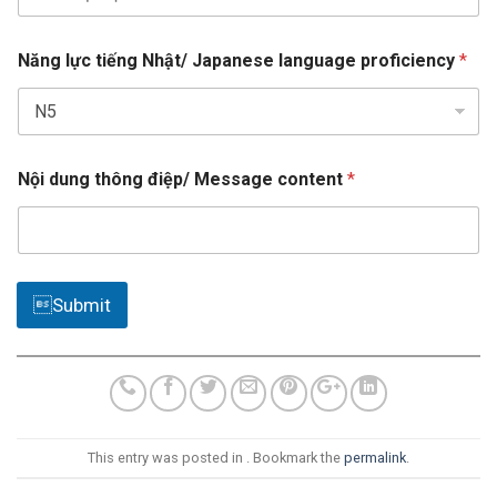
t
t
e
t
Năng lực tiếng Nhật/ Japanese language proficiency
*
ạ
s
i
+
T
1
r
ì
n
Nội dung thông điệp/ Message content
*
h
đ
i
ệ
p
/
Submit
This entry was posted in . Bookmark the
permalink
.