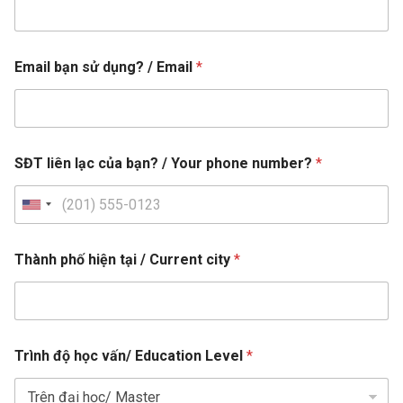
Email bạn sử dụng? / Email
*
b
SĐT liên lạc của bạn? / Your phone number?
*
ạ
n
/
U
N
n
h
ậ
i
Thành phố hiện tại / Current city
*
t
t
/
e
c
o
d
n
S
t
Trình độ học vấn/ Education Level
*
t
e
n
a