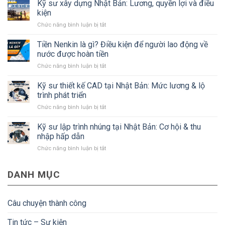
tần
Kỹ sư xây dựng Nhật Bản: Lương, quyền lợi và điều
tật
kiện
về
ở
Chức năng bình luận bị tắt
tỉnh
Kỹ
Kanagawa
sư
Tiền Nenkin là gì? Điều kiện để người lao động về
Nhật
xây
Bản
nước được hoàn tiền
dựng
mà
ở
Chức năng bình luận bị tắt
Nhật
#Bạn
Tiền
Bản:
cần
Nenkin
Kỹ sư thiết kế CAD tại Nhật Bản: Mức lương & lộ
Lương,
biết
là
quyền
trình phát triển
gì?
lợi
ở
Chức năng bình luận bị tắt
Điều
và
Kỹ
kiện
điều
sư
Kỹ sư lập trình nhúng tại Nhật Bản: Cơ hội & thu
để
kiện
thiết
người
nhập hấp dẫn
kế
lao
ở
Chức năng bình luận bị tắt
CAD
động
Kỹ
tại
về
sư
Nhật
nước
DANH MỤC
lập
Bản:
được
trình
Mức
hoàn
nhúng
lương
tiền
tại
&
Câu chuyện thành công
Nhật
lộ
Bản:
trình
Tin tức – Sự kiện
Cơ