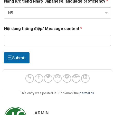
Năng lực tiếng Nhật/ Japanese language proficiency
*
s
T
e
r
c
+
ì
ủ
1
n
a
h
Nội dung thông điệp/ Message content
*
Submit
This entry was posted in . Bookmark the
permalink
.
ADMIN