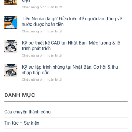
kiện
về
ở
Chức năng bình luận bị tắt
tỉnh
Kỹ
Kanagawa
sư
Tiền Nenkin là gì? Điều kiện để người lao động về
Nhật
xây
Bản
nước được hoàn tiền
dựng
mà
ở
Chức năng bình luận bị tắt
Nhật
#Bạn
Tiền
Bản:
cần
Nenkin
Kỹ sư thiết kế CAD tại Nhật Bản: Mức lương & lộ
Lương,
biết
là
quyền
trình phát triển
gì?
lợi
ở
Chức năng bình luận bị tắt
Điều
và
Kỹ
kiện
điều
sư
Kỹ sư lập trình nhúng tại Nhật Bản: Cơ hội & thu
để
kiện
thiết
người
nhập hấp dẫn
kế
lao
ở
Chức năng bình luận bị tắt
CAD
động
Kỹ
tại
về
sư
Nhật
nước
DANH MỤC
lập
Bản:
được
trình
Mức
hoàn
nhúng
lương
tiền
tại
&
Câu chuyện thành công
Nhật
lộ
Bản:
trình
Tin tức – Sự kiện
Cơ
phát
hội
triển