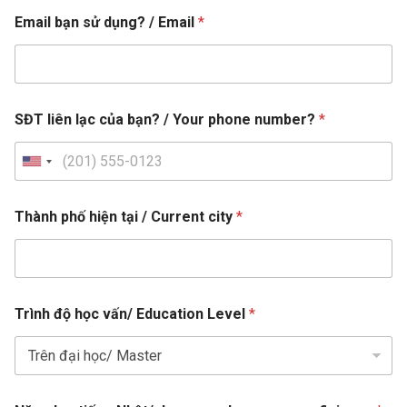
Email bạn sử dụng? / Email
*
SĐT liên lạc của bạn? / Your phone number?
*
U
n
i
Thành phố hiện tại / Current city
*
t
e
d
T
l
S
Trình độ học vấn/ Education Level
*
h
a
t
à
n
a
n
g
h
u
t
v
a
e
à
g