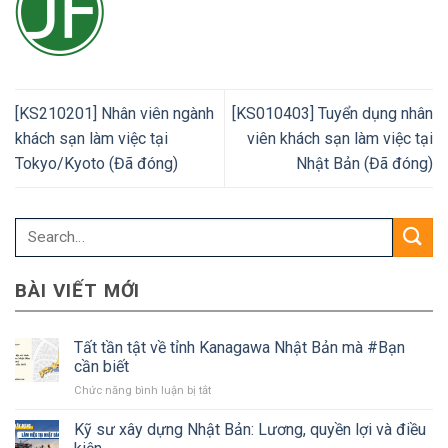
[KS210201] Nhân viên ngành
[KS010403] Tuyển dụng nhân
khách sạn làm việc tại
viên khách sạn làm việc tại
Tokyo/Kyoto (Đã đóng)
Nhật Bản (Đã đóng)
BÀI VIẾT MỚI
Tất tần tật về tỉnh Kanagawa Nhật Bản mà #Bạn
cần biết
ở
Chức năng bình luận bị tắt
Tất
tần
Kỹ sư xây dựng Nhật Bản: Lương, quyền lợi và điều
tật