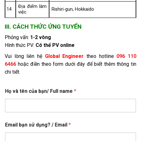
Địa điểm làm
14
Rishiri-gun, Hokkaido
việc
III. CÁCH THỨC ỨNG TUYỂN
Phỏng vấn:
1-2 vòng
Hình thức PV:
Có thể PV online
Vui lòng liên hệ
Global Engineer
theo hotline
096 110
6466
hoặc điền theo form dưới đây để biết thêm thông tin
chi tiết.
Họ và tên của bạn/ Full name
*
N
Email bạn sử dụng? / Email
*
ă
n
g