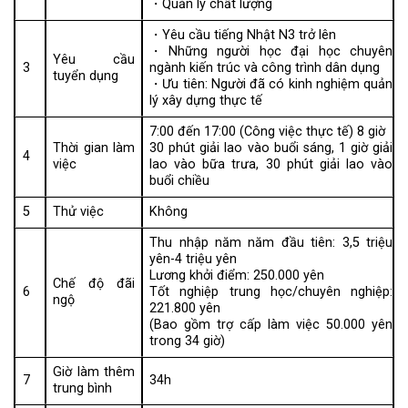
・Quản lý chất lượng
・Yêu cầu tiếng Nhật N3 trở lên
・Những người học đại học chuyên
Yêu cầu
3
ngành kiến ​​trúc và công trình dân dụng
tuyển dụng
・Ưu tiên: Người đã có kinh nghiệm quản
lý xây dựng thực tế
7:00 đến 17:00 (Công việc thực tế) 8 giờ
Thời gian làm
30 phút giải lao vào buổi sáng, 1 giờ giải
4
việc
lao vào bữa trưa, 30 phút giải lao vào
buổi chiều
5
Thử việc
Không
Thu nhập năm năm đầu tiên: 3,5 triệu
yên-4 triệu yên
Lương khởi điểm: 250.000 yên
Chế độ đãi
6
Tốt nghiệp trung học/chuyên nghiệp:
ngộ
221.800 yên
(Bao gồm trợ cấp làm việc 50.000 yên
trong 34 giờ)
Giờ làm thêm
7
34h
trung bình