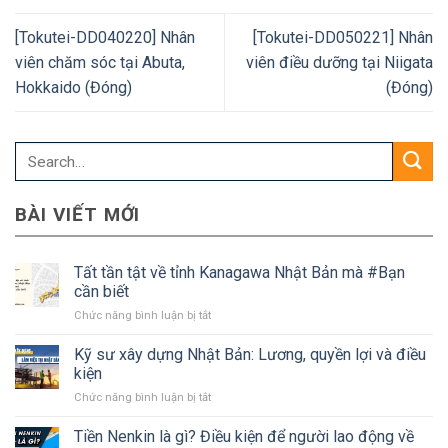
[Tokutei-DD040220] Nhân
[Tokutei-DD050221] Nhân
viên chăm sóc tại Abuta,
viên điều dưỡng tại Niigata
Hokkaido (Đóng)
(Đóng)
BÀI VIẾT MỚI
Tất tần tật về tỉnh Kanagawa Nhật Bản mà #Bạn
cần biết
ở
Chức năng bình luận bị tắt
Tất
tần
Kỹ sư xây dựng Nhật Bản: Lương, quyền lợi và điều
tật
kiện
về
ở
Chức năng bình luận bị tắt
tỉnh
Kỹ
Kanagawa
sư
Tiền Nenkin là gì? Điều kiện để người lao động về
Nhật
xây