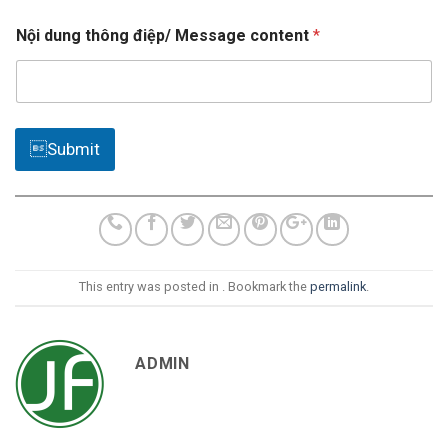
t
e
Nội dung thông điệp/ Message content
*
d
Submit
This entry was posted in . Bookmark the
permalink
.
ADMIN