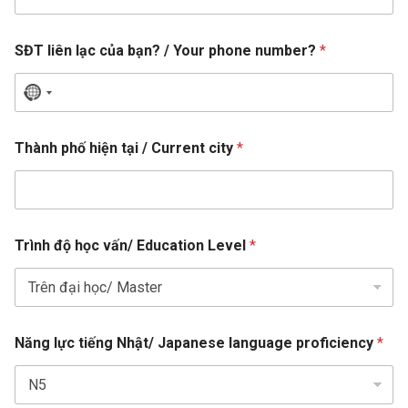
t
h
ô
SĐT liên lạc của bạn? / Your phone number?
*
n
g
N
N
h
o
ậ
c
t
Thành phố hiện tại / Current city
*
o
/
u
n
/
t
Trình độ học vấn/ Education Level
*
N
r
h
y
ậ
s
t
/
e
h
Năng lực tiếng Nhật/ Japanese language proficiency
*
l
i
e
ệ
n
c