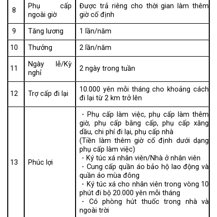
Phụ cấp
Được trả riêng cho thời gian làm thêm
8
ngoài giờ
giờ cố định
9
Tăng lương
1 lần/năm
10
Thưởng
2 lần/năm
Ngày lễ/Kỳ
11
2 ngày trong tuần
nghỉ
10.000 yên mỗi tháng cho khoảng cách
12
Trợ cấp đi lại
đi lại từ 2 km trở lên
・Phụ cấp làm việc, phụ cấp làm thêm
giờ, phụ cấp bằng cấp, phụ cấp xăng
dầu, chi phí đi lại, phụ cấp nhà
(Tiền làm thêm giờ cố định dưới dạng
phụ cấp làm việc)
・Ký túc xá nhân viên/Nhà ở nhân viên
13
Phúc lợi
・Cung cấp quần áo bảo hộ lao động và
quần áo mùa đông
・Ký túc xá cho nhân viên trong vòng 10
phút đi bộ 20.000 yên mỗi tháng
・Có phòng hút thuốc trong nhà và
ngoài trời