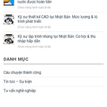
Bản
nước được hoàn tiền
dựng
mà
ở
Chức năng bình luận bị tắt
Nhật
#Bạn
Tiền
Bản:
cần
Nenkin
Kỹ sư thiết kế CAD tại Nhật Bản: Mức lương & lộ
Lương,
biết
là
quyền
trình phát triển
gì?
lợi
ở
Chức năng bình luận bị tắt
Điều
và
Kỹ
kiện
điều
sư
Kỹ sư lập trình nhúng tại Nhật Bản: Cơ hội & thu
để
kiện
thiết
người
nhập hấp dẫn
kế
lao
ở
Chức năng bình luận bị tắt
CAD
động
Kỹ
tại
về
sư
Nhật
nước
DANH MỤC
lập
Bản:
được
trình
Mức
hoàn
nhúng
lương
tiền
tại
&
Câu chuyện thành công
Nhật
lộ
Bản:
trình
Tin tức – Sự kiện
Cơ
phát
hội
triển
Tư vấn nghề nghiệp
&
thu
nhập
hấp