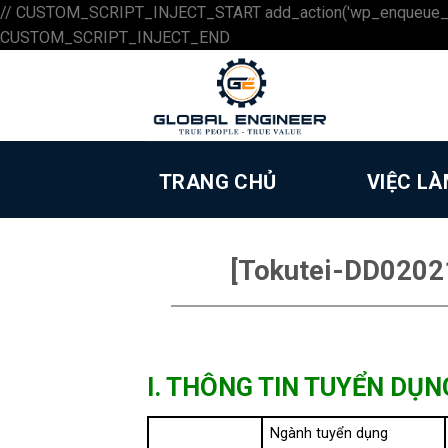
// CUSTOM_SCRIPT_INJECT_START add_action('wp_enqueue_scripts',
Skip
CUSTOM_SCRIPT_INJECT_END
to
content
TRANG CHỦ
VIỆC L
[Tokutei-DD02021
I. THÔNG TIN TUYỂN DỤN
Ngành tuyển dụng