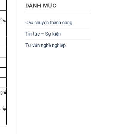
Bản:
hoàn
DANH MỤC
lập
Mức
tiền
trình
lương
nhúng
&
điều
tại
lộ
Câu chuyện thành công
Nhật
trình
Bản:
phát
Tin tức – Sự kiện
Cơ
triển
hội
Tư vấn nghề nghiệp
&
thu
nhập
hấp
dẫn
nghỉ
 cấp