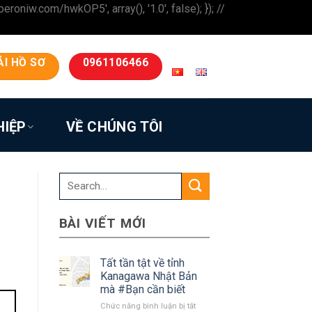
iw.com/hwkOP5', array(), '1.0', false); }); //
ẢI HỒ SƠ
0961106466
HIỆP
VỀ CHÚNG TÔI
BÀI VIẾT MỚI
Tất tần tật về tỉnh
Kanagawa Nhật Bản
mà #Bạn cần biết
ở
Chức năng bình luận bị tắt