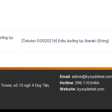
ưỡng tại
[Tokutei-DD020216] Điều dưỡng tại Ibaraki (Đóng)
Email:
admin@kysudinhat.co
Hotline:
096.110.6466
 Tower, số 15 ngõ 4 Duy Tân,
Website:
kysudinhat.com