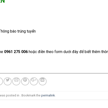
ỂN
 Thông báo trúng tuyển
ine
0961 275 006
hoặc điền theo form dưới đây để biết thêm thô
 was posted in . Bookmark the
permalink
.