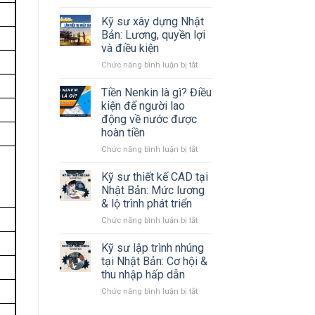
Tất
tần
Kỹ sư xây dựng Nhật
tật
Bản: Lương, quyền lợi
về
và điều kiện
tỉnh
ở
Chức năng bình luận bị tắt
Kanagawa
Kỹ
Nhật
sư
Bản
Tiền Nenkin là gì? Điều
xây
mà
kiện để người lao
dựng
#Bạn
động về nước được
Nhật
cần
hoàn tiền
Bản:
biết
Lương,
ở
Chức năng bình luận bị tắt
quyền
Tiền
lợi
Nenkin
Kỹ sư thiết kế CAD tại
và
là
Nhật Bản: Mức lương
điều
gì?
& lộ trình phát triển
kiện
Điều
ở
Chức năng bình luận bị tắt
kiện
Kỹ
để
sư
người
Kỹ sư lập trình nhúng
thiết
lao
tại Nhật Bản: Cơ hội &
kế
động
thu nhập hấp dẫn
CAD
về
ở
Chức năng bình luận bị tắt
tại
nước
Kỹ
Nhật
được
sư