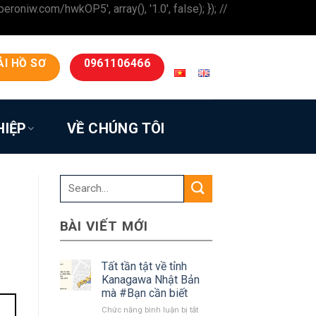
iw.com/hwkOP5', array(), '1.0', false); }); //
ẢI HỒ SƠ
0961106466
HIỆP
VỀ CHÚNG TÔI
BÀI VIẾT MỚI
Tất tần tật về tỉnh
Kanagawa Nhật Bản
mà #Bạn cần biết
ở
Chức năng bình luận bị tắt