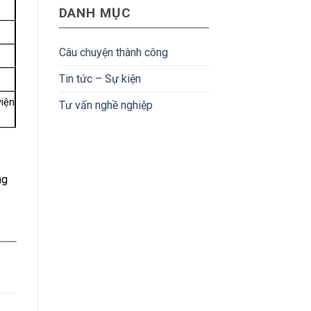
Bản:
hoàn
DANH MỤC
lập
Mức
tiền
trình
lương
nhúng
&
tại
lộ
Câu chuyện thành công
Nhật
trình
Bản:
phát
Tin tức – Sự kiện
Cơ
triển
hội
viện
Tư vấn nghề nghiệp
&
thu
nhập
hấp
dẫn
ng