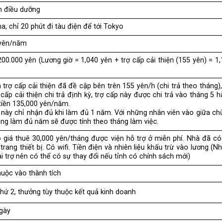
n điều dưỡng
, chỉ 20 phút đi tàu điện để tới Tokyo
u yên/năm
00.000 yên (Lương giờ = 1,040 yên + trợ cấp cải thiện (155 yên) = 1
trợ cấp cải thiện đã đề cập bên trên 155 yên/h (chi trả theo tháng)
cấp cải thiện chi trả định kỳ, trợ cấp này được chi trả vào tháng 5 
tiền 135,000 yên/năm.
 này chỉ nhận đủ khi làm đủ 1 năm. Với những nhân viên vào giữa c
ng làm đủ năm sẽ được tính theo tháng làm việc.
 giá thuê 30,000 yên/tháng được viện hỗ trợ ở miễn phí. Nhà đã c
trang thiết bị. Có wifi. Tiền điện và nhiên liệu khấu trừ vào lương (N
ài trợ nên có thể có sự thay đổi nếu tỉnh có chính sách mới)
huộc vào thành tích
hứ 2, thưởng tùy thuộc kết quả kinh doanh
gày