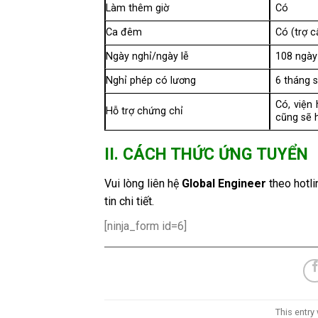
Làm thêm giờ
Có
Ca đêm
Có (trợ 
Ngày nghỉ/ngày lễ
108 ngà
Nghỉ phép có lương
6 tháng 
Có, viện
Hỗ trợ chứng chỉ
cũng sẽ h
II. CÁCH THỨC ỨNG TUYỂN
Vui lòng liên hệ
Global Engineer
theo hotl
tin chi tiết.
[ninja_form id=6]
This entry