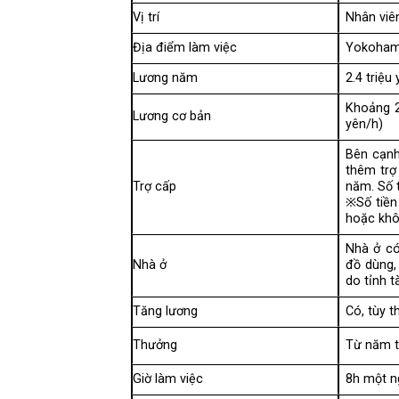
Vị trí
Nhân viê
Địa điểm làm việc
Yokohama
Lương năm
2.4 triệ
Khoảng 2
Lương cơ bản
yên/h)
Bên cạnh 
thêm trợ 
Trợ cấp
năm. Số 
※Số tiền
hoặc khô
Nhà ở có
Nhà ở
đồ dùng, 
do tỉnh t
Tăng lương
Có, tùy t
Thưởng
Từ năm t
Giờ làm việc
8h một n