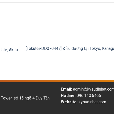
[Tokutei-DD070447] Điều dưỡng tại Tokyo, Kana
ate, Akita
Email:
admin@kysudinhat.co
Hotline:
096.110.6466
 Tower, số 15 ngõ 4 Duy Tân,
Website:
kysudinhat.com