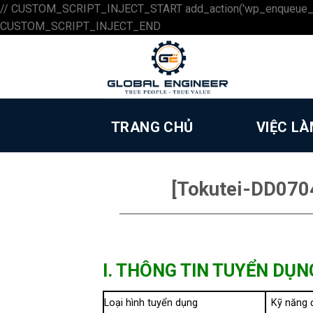
// CUSTOM_SCRIPT_INJECT_START add_action('wp_enqueue_scripts',
Skip
CUSTOM_SCRIPT_INJECT_END
to
content
TRANG CHỦ
VIỆC L
[Tokutei-DD070
I. THÔNG TIN TUYỂN DỤN
Loại hình tuyển dụng
Kỹ năng 