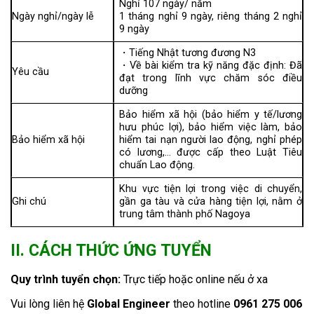
Nghỉ 107 ngày/ năm
Ngày nghỉ/ngày lễ
1 tháng nghỉ 9 ngày, riêng tháng 2 nghỉ
9 ngày
・Tiếng Nhật tương đương N3
・Về bài kiểm tra kỹ năng đặc định: Đã
Yêu cầu
đạt trong lĩnh vực chăm sóc điều
dưỡng
Bảo hiểm xã hội (bảo hiểm y tế/lương
hưu phúc lợi), bảo hiểm việc làm, bảo
Bảo hiểm xã hội
hiểm tai nạn người lao động, nghỉ phép
có lương,… được cấp theo Luật Tiêu
chuẩn Lao động.
Khu vực tiện lợi trong việc di chuyển,
Ghi chú
gần ga tàu và cửa hàng tiện lợi, nằm ở
trung tâm thành phố Nagoya
II. CÁCH THỨC ỨNG TUYỂN
Quy trình tuyển chọn:
Trực tiếp hoặc online nếu ở xa
Vui lòng liên hệ
Global Engineer
theo hotline
0961 275 006