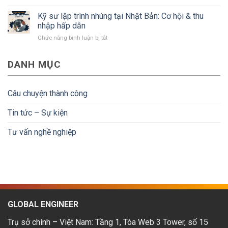
Kỹ
kiện
điều
sư
Kỹ sư lập trình nhúng tại Nhật Bản: Cơ hội & thu
để
kiện
thiết
người
nhập hấp dẫn
kế
lao
ở
Chức năng bình luận bị tắt
CAD
động
Kỹ
tại
về
sư
Nhật
nước
DANH MỤC
lập
Bản:
được
trình
Mức
hoàn
nhúng
lương
tiền
tại
&
Câu chuyện thành công
Nhật
lộ
Bản:
trình
Tin tức – Sự kiện
Cơ
phát
hội
triển
Tư vấn nghề nghiệp
&
thu
nhập
hấp
dẫn
GLOBAL ENGINEER
Trụ sở chính – Việt Nam: Tầng 1, Tòa Web 3 Tower, số 15