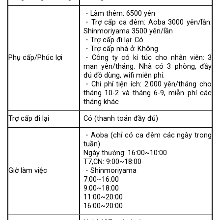
・Làm thêm: 6500 yên
・Trợ cấp ca đêm: Aoba 3000 yên/lần.
Shinmoriyama 3500 yên/lần
・Trợ cấp đi lại: Có
・Trợ cấp nhà ở: Không
Phụ cấp/Phúc lợi
・Công ty có kí túc cho nhân viên: 3
man yên/tháng. Nhà có 3 phòng, đầy
đủ đồ dùng, wifi miễn phí.
・Chi phí tiện ích: 2.000 yên/tháng cho
tháng 10-2 và tháng 6-9, miễn phí các
tháng khác
Trợ cấp đi lại
Có (thanh toán đầy đủ)
・Aoba (chỉ có ca đêm các ngày trong
tuần)
Ngày thường: 16:00~10:00
T7,CN: 9:00~18:00
Giờ làm việc
・Shinmoriyama
7:00~16:00
9:00~18:00
11:00~20:00
16:00~20:00