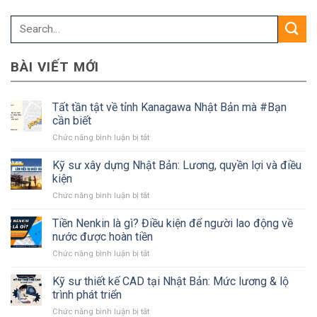
BÀI VIẾT MỚI
Tất tần tật về tỉnh Kanagawa Nhật Bản mà #Bạn
cần biết
ở
Chức năng bình luận bị tắt
Tất
tần
Kỹ sư xây dựng Nhật Bản: Lương, quyền lợi và điều
tật
kiện
về
ở
Chức năng bình luận bị tắt
tỉnh
Kỹ
Kanagawa
sư
Tiền Nenkin là gì? Điều kiện để người lao động về
Nhật
xây
Bản
nước được hoàn tiền
dựng
mà
ở
Chức năng bình luận bị tắt
Nhật
#Bạn
Tiền
Bản:
cần
Nenkin
Kỹ sư thiết kế CAD tại Nhật Bản: Mức lương & lộ
Lương,
biết
là
quyền
trình phát triển
gì?
lợi
ở
Chức năng bình luận bị tắt
Điều
và