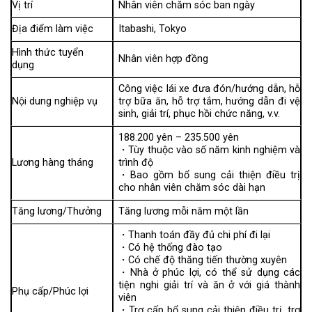
Vị trí
Nhân viên chăm sóc ban ngày
Địa điểm làm việc
Itabashi, Tokyo
Hình thức tuyển
Nhân viên hợp đồng
dụng
Công việc lái xe đưa đón/hướng dẫn, hỗ
Nội dung nghiệp vụ
trợ bữa ăn, hỗ trợ tắm, hướng dẫn đi vệ
sinh, giải trí, phục hồi chức năng, v.v.
188.200 yên – 235.500 yên
・Tùy thuộc vào số năm kinh nghiệm và
Lương hàng tháng
trình độ
・Bao gồm bổ sung cải thiện điều trị
cho nhân viên chăm sóc dài hạn
Tăng lương/Thưởng
Tăng lương mỗi năm một lần
・Thanh toán đầy đủ chi phí đi lại
・Có hệ thống đào tạo
・Có chế độ thăng tiến thường xuyên
・Nhà ở phúc lợi, có thể sử dụng các
tiện nghi giải trí và ăn ở với giá thành
Phụ cấp/Phúc lợi
viên
・Trợ cấp bổ sung cải thiện điều trị, trợ