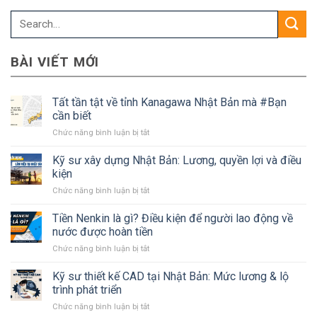
BÀI VIẾT MỚI
Tất tần tật về tỉnh Kanagawa Nhật Bản mà #Bạn
cần biết
ở
Chức năng bình luận bị tắt
Tất
tần
Kỹ sư xây dựng Nhật Bản: Lương, quyền lợi và điều
tật
kiện
về
ở
Chức năng bình luận bị tắt
tỉnh
Kỹ
Kanagawa
sư
Tiền Nenkin là gì? Điều kiện để người lao động về
Nhật
xây
Bản
nước được hoàn tiền
dựng
mà
ở
Chức năng bình luận bị tắt
Nhật
#Bạn
Tiền
Bản:
cần
Nenkin
Kỹ sư thiết kế CAD tại Nhật Bản: Mức lương & lộ
Lương,
biết
là
quyền
trình phát triển
gì?
lợi
ở
Chức năng bình luận bị tắt
Điều
và