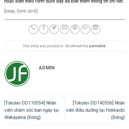
hoặc điền theo form dưới đây để biết thêm thông tin chi tiết.
[ninja_form id=6]
This entry was posted in . Bookmark the
permalink
.
ADMIN
[Tokutei-DD110554] Nhân
[Tokutei-DD140556] Nhân
viên chăm sóc ban ngày tại
viên điều dưỡng tại Hokkaido
Wakayama (Đóng)
(Đóng)