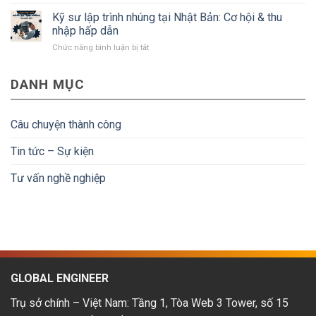
Kỹ
kiện
điều
sư
Kỹ sư lập trình nhúng tại Nhật Bản: Cơ hội & thu
để
kiện
thiết
người
nhập hấp dẫn
kế
lao
ở
Chức năng bình luận bị tắt
CAD
động
Kỹ
tại
về
sư
Nhật
nước
DANH MỤC
lập
Bản:
được
trình
Mức
hoàn
nhúng
lương
tiền
tại
&
Câu chuyện thành công
Nhật
lộ
Bản:
trình
Tin tức – Sự kiện
Cơ
phát
hội
triển
Tư vấn nghề nghiệp
&
thu
nhập
hấp
dẫn
GLOBAL ENGINEER
Trụ sở chính – Việt Nam: Tầng 1, Tòa Web 3 Tower, số 15