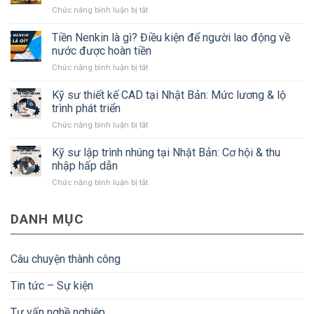
ở
Chức năng bình luận bị tắt
tỉnh
Kỹ
Kanagawa
sư
Tiền Nenkin là gì? Điều kiện để người lao động về
Nhật
xây
Bản
nước được hoàn tiền
dựng
mà
ở
Chức năng bình luận bị tắt
Nhật
#Bạn
Tiền
Bản:
cần
Nenkin
Kỹ sư thiết kế CAD tại Nhật Bản: Mức lương & lộ
Lương,
biết
là
quyền
trình phát triển
gì?
lợi
ở
Chức năng bình luận bị tắt
Điều
và
Kỹ
kiện
điều
sư
Kỹ sư lập trình nhúng tại Nhật Bản: Cơ hội & thu
để
kiện
thiết
người
nhập hấp dẫn
kế
lao
ở
Chức năng bình luận bị tắt
CAD
động
Kỹ
tại
về
sư
Nhật
nước
DANH MỤC
lập
Bản:
được
trình
Mức
hoàn
nhúng
lương
tiền
tại
&
Câu chuyện thành công
Nhật
lộ
Bản:
trình
Tin tức – Sự kiện
Cơ
phát
hội
triển
Tư vấn nghề nghiệp
&