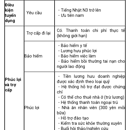
Điều
kiện
・Tiếng Nhật N3 trở lên
Yêu cầu
tuyển
・Ưu tiên nam
dụng
Có. Thanh toán chi phí thực tế
Trợ cấp đi lại
(không giới hạn)
・Bảo hiểm y tế
・Lương hưu phúc lợi
Bảo hiểm
・Bảo hiểm việc làm
・Bảo hiểm bồi thường tai nạn cho
người lao động
・Tiền lương hưu doanh nghiệp
Phúc lợi
được xác định theo loại quỹ
và trợ
・Hệ thống hỗ trợ đạt được chứng
cấp
chỉ
・Có thể cho thuê nhà ở (trừ lương)
・Hệ thống thanh toán ngoại trú
Phúc lợi
・Nhà ăn nhân viên (300 yên mỗi
bữa)
・Hỗ trợ đào tạo
・Kiểm tra sức khỏe thường xuyên
・Buổi hội thảo/nghiên cứu