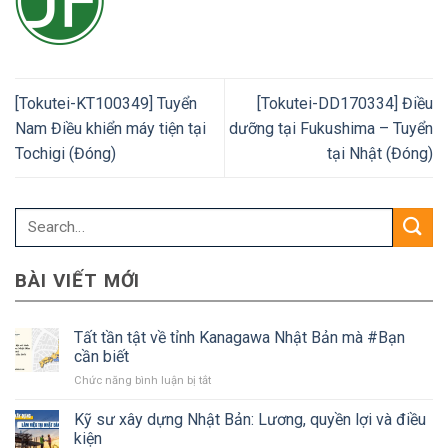
[Tokutei-KT100349] Tuyển
[Tokutei-DD170334] Điều
Nam Điều khiển máy tiện tại
dưỡng tại Fukushima – Tuyển
Tochigi (Đóng)
tại Nhật (Đóng)
BÀI VIẾT MỚI
Tất tần tật về tỉnh Kanagawa Nhật Bản mà #Bạn
cần biết
ở
Chức năng bình luận bị tắt
Tất
tần
Kỹ sư xây dựng Nhật Bản: Lương, quyền lợi và điều
tật
kiện
về