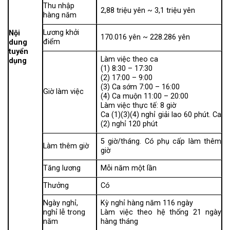
Thu nhập
2,88 triệu yên ~ 3,1 triệu yên
hàng năm
Lương khởi
Nội
170.016 yên ~ 228.286 yên
điểm
dung
tuyển
Làm việc theo ca
dụng
(1) 8:30 – 17:30
(2) 17:00 – 9:00
(3) Ca sớm 7:00 – 16:00
Giờ làm việc
(4) Ca muộn 11:00 – 20:00
Làm việc thực tế: 8 giờ
Ca (1)(3)(4) nghỉ giải lao 60 phút. Ca
(2) nghỉ 120 phút
5 giờ/tháng. Có phụ cấp làm thêm
Làm thêm giờ
giờ
Tăng lương
Mỗi năm một lần
Thưởng
Có
Ngày nghỉ,
Kỳ nghỉ hàng năm 116 ngày
nghỉ lễ trong
Làm việc theo hệ thống 21 ngày
năm
hàng tháng