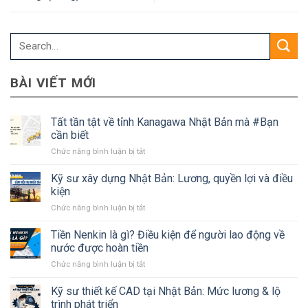
BÀI VIẾT MỚI
Tất tần tật về tỉnh Kanagawa Nhật Bản mà #Bạn
cần biết
ở
Chức năng bình luận bị tắt
Tất
tần
Kỹ sư xây dựng Nhật Bản: Lương, quyền lợi và điều
tật
kiện
về
ở
Chức năng bình luận bị tắt
tỉnh
Kỹ
Kanagawa
sư
Tiền Nenkin là gì? Điều kiện để người lao động về
Nhật
xây
Bản
nước được hoàn tiền
dựng
mà
ở
Chức năng bình luận bị tắt
Nhật
#Bạn
Tiền
Bản:
cần
Nenkin
Kỹ sư thiết kế CAD tại Nhật Bản: Mức lương & lộ
Lương,
biết
là
quyền
trình phát triển