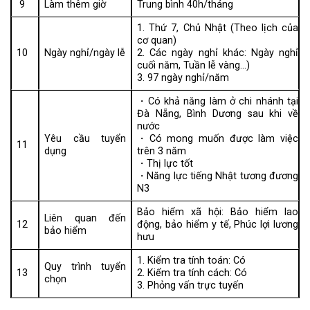
9
Làm thêm giờ
Trung bình 40h/tháng
1. Thứ 7, Chủ Nhật (Theo lịch của
cơ quan)
10
Ngày nghỉ/ngày lễ
2. Các ngày nghỉ khác: Ngày nghỉ
cuối năm, Tuần lễ vàng…)
3. 97 ngày nghỉ/năm
・Có khả năng làm ở chi nhánh tại
Đà Nẵng, Bình Dương sau khi về
nước
Yêu cầu tuyển
・Có mong muốn được làm việc
11
dụng
trên 3 năm
・Thị lực tốt
・Năng lực tiếng Nhật tương đương
N3
Bảo hiểm xã hội: Bảo hiểm lao
Liên quan đến
12
động, bảo hiểm y tế, Phúc lợi lương
bảo hiểm
hưu
1. Kiểm tra tính toán: Có
Quy trình tuyển
13
2. Kiểm tra tính cách: Có
chọn
3. Phỏng vấn trực tuyến