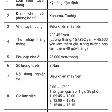
Loại hình tuyển
1
Kỹ năng đặc định
dụng
Địa chỉ văn
2
Kanuma, Tochigi
phòng bố trí
3
Vị trí tuyển dụng
Điều khiển máy tiện
203.452 yên
Thu nhập hàng
(Lương tháng: 157.852 yên + 45.600
4
tháng
yên làm thêm giờ, trong trường hợp
làm thêm 40 giờ/tháng)
5
Phụ cấp nhà ở
25.000 yên/tháng
6
Số lượng tuyển
3 Nam
Nội dung nghiệp
7
Điều khiển máy tiện
vụ
8:00 ~ 17:00
Thời gian giải lao: 1 giờ 25 phút
8
Giờ làm việc
1. 09:45 ~ 10:00
2. 12:00 ~ 12:45
3. 15:00 ~ 15:15