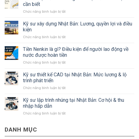
cần biết
ở
Chức năng bình luận bị tắt
Tất
tần
Kỹ sư xây dựng Nhật Bản: Lương, quyền lợi và điều
tật
kiện
về
ở
Chức năng bình luận bị tắt
tỉnh
Kỹ
Kanagawa
sư
Tiền Nenkin là gì? Điều kiện để người lao động về
Nhật
xây
Bản
nước được hoàn tiền
dựng
mà
ở
Chức năng bình luận bị tắt
Nhật
#Bạn
Tiền
Bản:
cần
Nenkin
Kỹ sư thiết kế CAD tại Nhật Bản: Mức lương & lộ
Lương,
biết
là
quyền
trình phát triển
gì?
lợi
ở
Chức năng bình luận bị tắt
Điều
và
Kỹ
kiện
điều
sư
Kỹ sư lập trình nhúng tại Nhật Bản: Cơ hội & thu
để
kiện
thiết
người
nhập hấp dẫn
kế
lao
ở
Chức năng bình luận bị tắt
CAD
động
Kỹ
tại
về
sư
Nhật
nước
DANH MỤC
lập
Bản:
được
trình
Mức
hoàn