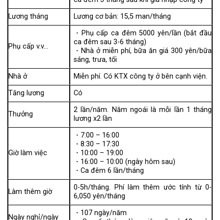
Lương tháng
Lương cơ bản: 15,5 man/tháng
・Phụ cấp ca đêm 5000 yên/lần (bắt đầu
ca đêm sau 3-6 tháng)
Phụ cấp v.v…
・Nhà ở miễn phí, bữa ăn giá 300 yên/bữa
sáng, trưa, tối
Nhà ở
Miễn phí. Có KTX công ty ở bên cạnh viện.
Tăng lương
Có
2 lần/năm. Năm ngoái là mỗi lần 1 tháng
Thưởng
lương x2 lần
・7:00 – 16:00
・8:30 – 17:30
Giờ làm việc
・10:00 – 19:00
・16:00 – 10:00 (ngày hôm sau)
・Ca đêm 6 lần/tháng
0-5h/tháng. Phí làm thêm ước tính từ 0-
Làm thêm giờ
6,050 yên/tháng
・107 ngày/năm
Ngày nghỉ/ngày