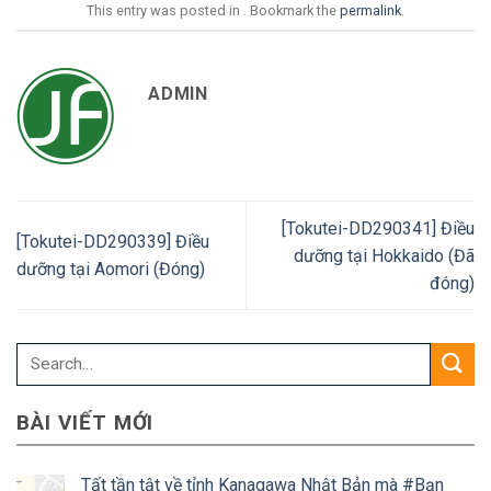
This entry was posted in . Bookmark the
permalink
.
ADMIN
[Tokutei-DD290341] Điều
[Tokutei-DD290339] Điều
dưỡng tại Hokkaido (Đã
dưỡng tại Aomori (Đóng)
đóng)
BÀI VIẾT MỚI
Tất tần tật về tỉnh Kanagawa Nhật Bản mà #Bạn