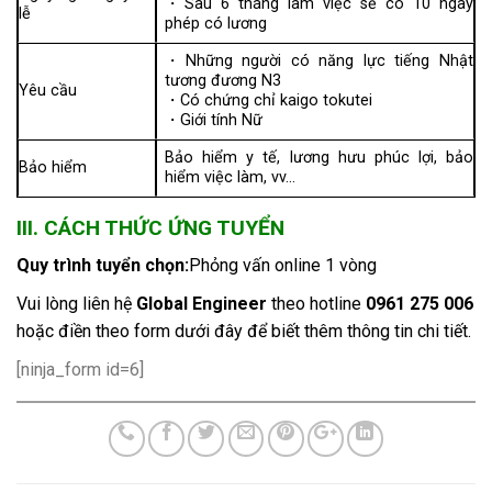
・Sau 6 tháng làm việc sẽ có 10 ngày
lễ
phép có lương
・Những người có năng lực tiếng Nhật
tương đương N3
Yêu cầu
・Có chứng chỉ kaigo tokutei
・Giới tính Nữ
Bảo hiểm y tế, lương hưu phúc lợi, bảo
Bảo hiểm
hiểm việc làm, vv…
III. CÁCH THỨC ỨNG TUYỂN
Quy trình tuyển chọn:
Phỏng vấn online 1 vòng
Vui lòng liên hệ
Global Engineer
theo hotline
0961 275 006
hoặc điền theo form dưới đây để biết thêm thông tin chi tiết.
[ninja_form id=6]