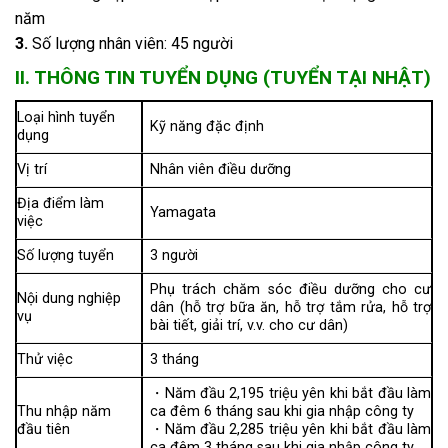
năm
3.
Số lượng nhân viên: 45 người
II. THÔNG TIN TUYỂN DỤNG (TUYỂN TẠI NHẬT)
Loại hình tuyển
Kỹ năng đặc định
dụng
Vị trí
Nhân viên điều dưỡng
Địa điểm làm
Yamagata
việc
Số lượng tuyển
3 người
Phụ trách chăm sóc điều dưỡng cho cư
Nội dung nghiệp
dân (hỗ trợ bữa ăn, hỗ trợ tắm rửa, hỗ trợ
vụ
bài tiết, giải trí, v.v. cho cư dân)
Thử việc
3 tháng
・Năm đầu 2,195 triệu yên khi bắt đầu làm
Thu nhập năm
ca đêm 6 tháng sau khi gia nhập công ty
đầu tiên
・Năm đầu 2,285 triệu yên khi bắt đầu làm
ca đêm 3 tháng sau khi gia nhập công ty