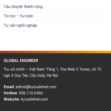
nhúng
lương
tiền
tại
&
Câu chuyện thành công
Nhật
lộ
Bản:
trình
Tin tức – Sự kiện
Cơ
phát
hội
triển
Tư vấn nghề nghiệp
&
thu
nhập
hấp
dẫn
GLOBAL ENGINEER
Trụ sở chính – Việt Nam: Tầng 1, Tòa Web 3 Tower, số 15
ngõ 4 Duy Tân, Cầu Giấy, Hà Nội
Email:
admin@kysudinhat.com
Hotline:
096.110.6466
Website:
kysudinhat.com