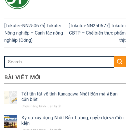
[Tokutei-NN250675] Tokutei
[Tokutei-NN250677] Tokutei
Nông nghiệp – Canh tác nông
CBTP – Chế biến thực phẩm
nghiệp (Đóng)
thịt
BÀI VIẾT MỚI
Tất tần tật về tỉnh Kanagawa Nhật Bản mà #Bạn
cần biết
ở
Chức năng bình luận bị tắt
Tất
tần
Kỹ sư xây dựng Nhật Bản: Lương, quyền lợi và điều
tật
kiện
về
ở