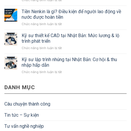
Chức năng bình luận bị tắt
tỉnh
Kỹ
Kanagawa
sư
Tiền Nenkin là gì? Điều kiện để người lao động về
Nhật
xây
Bản
nước được hoàn tiền
dựng
mà
ở
Chức năng bình luận bị tắt
Nhật
#Bạn
Tiền
Bản:
cần
Nenkin
Kỹ sư thiết kế CAD tại Nhật Bản: Mức lương & lộ
Lương,
biết
là
quyền
trình phát triển
gì?
lợi
ở
Chức năng bình luận bị tắt
Điều
và
Kỹ
kiện
điều
sư
Kỹ sư lập trình nhúng tại Nhật Bản: Cơ hội & thu
để
kiện
thiết
người
nhập hấp dẫn
kế
lao
ở
Chức năng bình luận bị tắt
CAD
động
Kỹ
tại
về
sư
Nhật
nước
DANH MỤC
lập
Bản:
được
trình
Mức
hoàn
nhúng
lương
tiền
tại
&
Câu chuyện thành công
Nhật
lộ
Bản:
trình
Tin tức – Sự kiện
Cơ
phát
hội
triển
Tư vấn nghề nghiệp
&