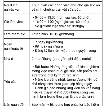
Nội dung
Thực hiện các công việc như cho gia súc ăn,
nghiệp vụ
vệ sinh chuồng trại, vắt sữa bò…
・04:00 – 13:00 (nghỉ giải lao: 60 phút)
Giờ làm việc
・16:00 – 1:00 (nghỉ giải lao: 60 phút)
・Số giờ làm việc thực tế: 8h/ngày
Làm thêm giờ
Trung bình: 10-15 giờ/tháng
・7 ngày nghỉ/tháng
Ngày
・88 ngày nghỉ/năm
nghỉ/ngày lễ
・Đăng ký lịch làm việc theo nguyện vọng
Nhà ở
2 man/tháng (bao gồm phí điện, nước)
・Bắt buộc: Những ứng viên có kinh nghiệm
trong việc chăn nuôi gia súc, sản phẩm bơ
sữa trong thời kỳ thực tập sinh
・Năng lực tiếng nhật: tương đương N4, có
Yêu cầu
khả năng trên mức giao tiếp hàng ngày
・Đánh giá cao những ứng viên có khả năng
hiểu và truyền đạt được những công việc
mình làm trong thời gian là thực tập sinh.
Liên quan đến
Bảo hiểm y tế, lương hưu phúc lợi, bảo hiểm