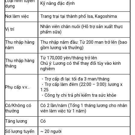
Loại hình tuyển
Kỹ năng đặc định
dụng
Nơi làm việc
Trang trại tại thành phố Isa, Kagoshima
Nhân viên chăn nuôi (Hỗ trợ sản xuất thực
Vị trí
phẩm sữa)
Thu nhập hàng
Thu nhập năm đầu: Từ 200 man trở lên (bao
năm
gồm lương và thưởng)
Từ 170,000 yên/tháng trở lên
Thu nhập hàng
Chú ý: Lương có thể thay đổi tùy vào kinh
tháng
nghiêm
・Trợ cấp đi lại: tối đa 3 man/tháng
・Trợ cấp làm đêm (22:00 – 3:00): lương x
Phụ cấp v.v…
1.25
・Công ty chi trả phí kiểm tra sức khỏe
Có/Không có
Có 2 lần/năm (Tổng 1 tháng lương cho nhân
thưởng
viên làm việc từ 1 năm)
Tăng lương
Có
Số lượng tuyển
~ 20 người