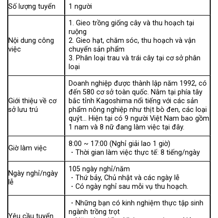
Số lượng tuyển
1 người
1. Gieo trồng giống cây và thu hoạch tại
ruộng
Nội dung công
2. Gieo hạt, chăm sóc, thu hoạch và vận
việc
chuyển sản phẩm
3. Phân loại trau và trái cây tại cơ sở phân
loại
Doanh nghiệp được thành lập năm 1992, có
đến 580 cơ sở toàn quốc. Nằm tại phía tây
Giới thiệu về cơ
bắc tỉnh Kagoshima nổi tiếng với các sản
sở lưu trú
phẩm nông nghiệp như thịt bò đen, các loại
quýt… Hiện tại có 9 người Việt Nam bao gồm
1 nam và 8 nữ đang làm việc tại đây.
8:00 ~ 17:00 (Nghỉ giải lao 1 giờ)
Giờ làm việc
・Thời gian làm việc thực tế: 8 tiếng/ngày
105 ngày nghỉ/năm
Ngày nghỉ/ngày
・Thứ bảy, Chủ nhật và các ngày lễ
lễ
・Có ngày nghỉ sau mỗi vụ thu hoạch.
・Những bạn có kinh nghiệm thực tập sinh
ngành trồng trọt
Yêu cầu tuyển