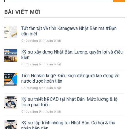
BÀI VIẾT MỚI
Tất tần tật về tỉnh Kanagawa Nhật Bản mà #Bạn
cần biết
ở
Chức năng bình luận bị tắt
Tất
tần
Kỹ sư xây dựng Nhật Bản: Lương, quyền lợi và điều
tật
kiện
về
ở
Chức năng bình luận bị tắt
tỉnh
Kỹ
Kanagawa
sư
Tiền Nenkin là gì? Điều kiện để người lao động về
Nhật
xây
Bản
nước được hoàn tiền
dựng
mà
ở
Chức năng bình luận bị tắt
Nhật
#Bạn
Tiền
Bản:
cần
Nenkin
Kỹ sư thiết kế CAD tại Nhật Bản: Mức lương & lộ
Lương,
biết
là
quyền
trình phát triển
gì?
lợi
ở
Chức năng bình luận bị tắt
Điều
và
Kỹ
kiện
điều
sư
Kỹ sư lập trình nhúng tại Nhật Bản: Cơ hội & thu
để
kiện
thiết
người
nhập hấp dẫn