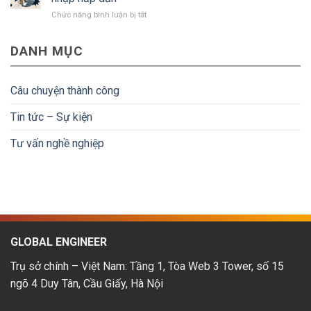
kế
lao
ở
Chức năng bình luận bị tắt
CAD
động
Kỹ
tại
về
sư
Nhật
nước
DANH MỤC
lập
Bản:
được
trình
Mức
hoàn
nhúng
lương
tiền
tại
&
Câu chuyện thành công
Nhật
lộ
Bản:
trình
Tin tức – Sự kiện
Cơ
phát
hội
triển
Tư vấn nghề nghiệp
&
thu
nhập
hấp
dẫn
GLOBAL ENGINEER
Trụ sở chính – Việt Nam: Tầng 1, Tòa Web 3 Tower, số 15
ngõ 4 Duy Tân, Cầu Giấy, Hà Nội