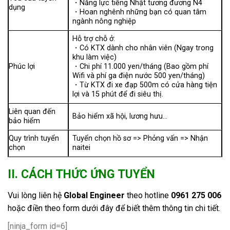
・Năng lực tiếng Nhật tương đương N4
dụng
・Hoan nghênh những bạn có quan tâm
ngành nông nghiệp
Hỗ trợ chỗ ở:
・Có KTX dành cho nhân viên (Ngay trong
khu làm việc)
Phúc lợi
・Chi phí 11.000 yen/tháng (Bao gồm phí
Wifi và phí ga điện nước 500 yen/tháng)
・Từ KTX đi xe đạp 500m có cửa hàng tiện
lợi và 15 phút để đi siêu thị.
Liên quan đến
Bảo hiểm xã hội, lương hưu…
bảo hiểm
Quy trình tuyển
Tuyển chọn hồ sơ => Phỏng vấn => Nhận
chọn
naitei
II. CÁCH THỨC ỨNG TUYỂN
Vui lòng liên hệ
Global Engineer
theo hotline
0961 275 006
hoặc điền theo form dưới đây để biết thêm thông tin chi tiết.
[ninja_form id=6]