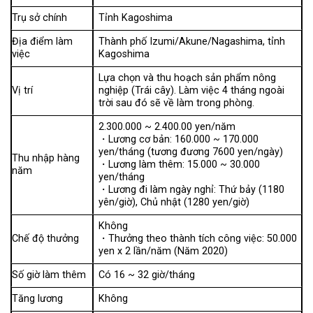
Trụ sở chính
Tỉnh Kagoshima
Địa điểm làm
Thành phố Izumi/Akune/Nagashima, tỉnh
việc
Kagoshima
Lựa chọn và thu hoạch sản phẩm nông
Vị trí
nghiệp (Trái cây). Làm việc 4 tháng ngoài
trời sau đó sẽ về làm trong phòng.
2.300.000 ~ 2.400.00 yen/năm
・Lương cơ bản: 160.000 ~ 170.000
yen/tháng (tương đương 7600 yen/ngày)
Thu nhập hàng
・Lương làm thêm: 15.000 ~ 30.000
năm
yen/tháng
・Lương đi làm ngày nghỉ: Thứ bảy (1180
yên/giờ), Chủ nhật (1280 yen/giờ)
Không
Chế độ thưởng
・Thưởng theo thành tích công việc: 50.000
yen x 2 lần/năm (Năm 2020)
Số giờ làm thêm
Có 16 ~ 32 giờ/tháng
Tăng lương
Không