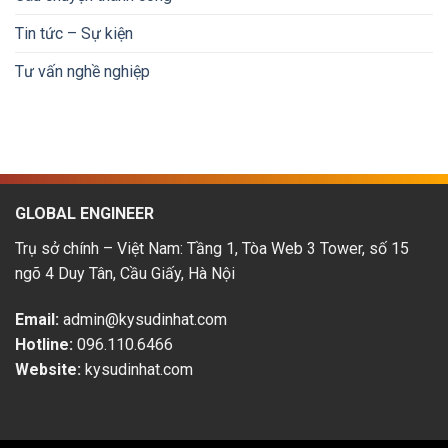
Nhật
lộ
Bản:
trình
Tin tức – Sự kiện
Cơ
phát
hội
triển
Tư vấn nghề nghiệp
&
thu
nhập
hấp
dẫn
GLOBAL ENGINEER
Trụ sở chính – Việt Nam: Tầng 1, Tòa Web 3 Tower, số 15
ngõ 4 Duy Tân, Cầu Giấy, Hà Nội
Email:
admin@kysudinhat.com
Hotline:
096.110.6466
Website:
kysudinhat.com