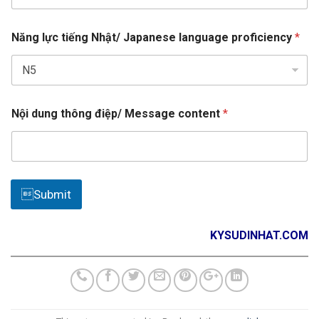
g
t
N
e
ộ
Năng lực tiếng Nhật/ Japanese language proficiency
*
s
i
n
+
a
1
m
e
Nội dung thông điệp/ Message content
*
Submit
KYSUDINHAT.COM