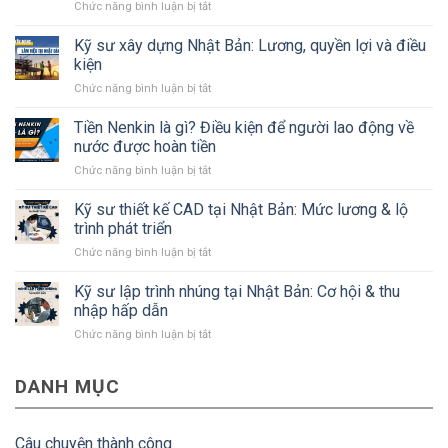
ở
Chức năng bình luận bị tắt
Tất
tần
Kỹ sư xây dựng Nhật Bản: Lương, quyền lợi và điều
tật
kiện
về
ở
Chức năng bình luận bị tắt
tỉnh
Kỹ
Kanagawa
sư
Tiền Nenkin là gì? Điều kiện để người lao động về
Nhật
xây
Bản
nước được hoàn tiền
dựng
mà
ở
Chức năng bình luận bị tắt
Nhật
#Bạn
Tiền
Bản:
cần
Nenkin
Kỹ sư thiết kế CAD tại Nhật Bản: Mức lương & lộ
Lương,
biết
là
quyền
trình phát triển
gì?
lợi
ở
Chức năng bình luận bị tắt
Điều
và
Kỹ
kiện
điều
sư
Kỹ sư lập trình nhúng tại Nhật Bản: Cơ hội & thu
để
kiện
thiết
người
nhập hấp dẫn
kế
lao
ở
Chức năng bình luận bị tắt
CAD
động
Kỹ
tại
về
sư
Nhật
nước
DANH MỤC
lập
Bản:
được
trình
Mức
hoàn
nhúng
lương
tiền
tại
&
Câu chuyện thành công