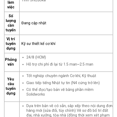
Tỉnh Shizuoka
làm
việc
Số
lượng
Đang cập nhật
cần
tuyển
Vị trí
tuyển
Kỹ sư thiết kế cơ khí
dụng
24/8 (HCM)
Phỏng
Hỗ trợ chi phí đi lại từ 1.5 man~2.5 man
vấn
Tốt nghiệp chuyên ngành Cơ khí, Kỹ thuật
Yêu
Giao tiếp tiếng Nhật tự tin (N4 cứng trở lên)
cầu
tuyển
Có thể đọc/tạo bản vẽ bằng phần mềm
dụng
Solidworks
Dựa trên bản vẽ có sẵn, sắp xếp theo nội dung đơn
hàng mới (sửa đổi, tùy chỉnh) Vẽ sơ đồ bố trí đất
đai, nhà xưởng, tòa nhà (đồng thời xem xét phạm