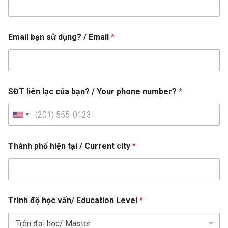
Email bạn sử dụng? / Email
*
L
SĐT liên lạc của bạn? / Your phone number?
*
e
v
e
U
l
n
c
ủ
i
Thành phố hiện tại / Current city
*
a
t
t
e
ạ
i
d
t
S
Trình độ học vấn/ Education Level
*
h
t
ô
a
n