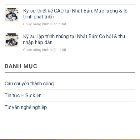
#Bạn
Tiền
Bản:
cần
Nenkin
Kỹ sư thiết kế CAD tại Nhật Bản: Mức lương & lộ
Lương,
biết
là
quyền
trình phát triển
gì?
lợi
ở
Chức năng bình luận bị tắt
Điều
và
Kỹ
kiện
điều
sư
Kỹ sư lập trình nhúng tại Nhật Bản: Cơ hội & thu
để
kiện
thiết
người
nhập hấp dẫn
kế
lao
ở
Chức năng bình luận bị tắt
CAD
động
Kỹ
tại
về
sư
Nhật
nước
DANH MỤC
lập
Bản:
được
trình
Mức
hoàn
nhúng
lương
tiền
tại
&
Câu chuyện thành công
Nhật
lộ
Bản:
trình
Tin tức – Sự kiện
Cơ
phát
hội
triển
Tư vấn nghề nghiệp
&
thu
nhập
hấp
dẫn