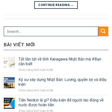
CONTINUE READING
→
BÀI VIẾT MỚI
Tất tần tật về tỉnh Kanagawa Nhật Bản mà #Bạn
cần biết
ở
Chức năng bình luận bị tắt
Tất
tần
Kỹ sư xây dựng Nhật Bản: Lương, quyền lợi và điều
tật
kiện
về
ở
Chức năng bình luận bị tắt
tỉnh
Kỹ
Kanagawa
sư
Tiền Nenkin là gì? Điều kiện để người lao động về
Nhật
xây
Bản
nước được hoàn tiền
dựng
mà
ở
Chức năng bình luận bị tắt
Nhật