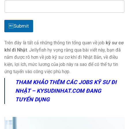
E
m
Submit
a
i
l
Trên đây là tất cả những thông tin tổng quan về job
kỹ sư cơ
l
khí đi Nhật
. Jellyfish hy vọng rằng qua bài viết này, bạn đã
ạ
nắm được rõ hơn về job kỹ sư cơ khí đi Nhật Bản, về điều
c
c
kiện, lợi ích, mức lương của job này ra sao để có thể tự tin
ủ
ứng tuyển vào công việc phù hợp.
a
THAM KHẢO THÊM CÁC JOBS KỸ SƯ ĐI
NHẬT – KYSUDINHAT.COM ĐANG
TUYỂN DỤNG