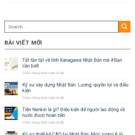
BÀI VIẾT MỚI
Tất tần tật về tỉnh Kanagawa Nhật Bản mà #Bạn
cần biết
ở
Chức năng bình luận bị tắt
Tất
tần
Kỹ sư xây dựng Nhật Bản: Lương, quyền lợi và điều
tật
kiện
về
ở
Chức năng bình luận bị tắt
tỉnh
Kỹ
Kanagawa
sư
Tiền Nenkin là gì? Điều kiện để người lao động về
Nhật
xây
Bản
nước được hoàn tiền
dựng
mà
ở
Chức năng bình luận bị tắt
Nhật
#Bạn
Tiền
Bản:
cần
Nenkin
Kỹ sư thiết kế CAD tại Nhật Bản: Mức lương & lộ
Lương,
biết