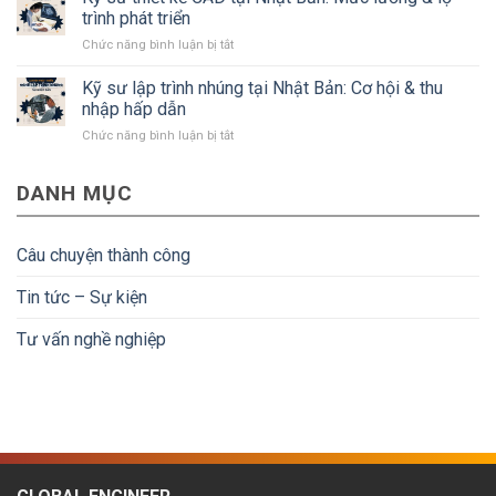
là
quyền
trình phát triển
gì?
lợi
ở
Chức năng bình luận bị tắt
Điều
và
Kỹ
kiện
điều
sư
Kỹ sư lập trình nhúng tại Nhật Bản: Cơ hội & thu
để
kiện
thiết
người
nhập hấp dẫn
kế
lao
ở
Chức năng bình luận bị tắt
CAD
động
Kỹ
tại
về
sư
Nhật
nước
DANH MỤC
lập
Bản:
được
trình
Mức
hoàn
nhúng
lương
tiền
tại
&
Câu chuyện thành công
Nhật
lộ
Bản:
trình
Tin tức – Sự kiện
Cơ
phát
hội
triển
Tư vấn nghề nghiệp
&
thu
nhập
hấp
dẫn