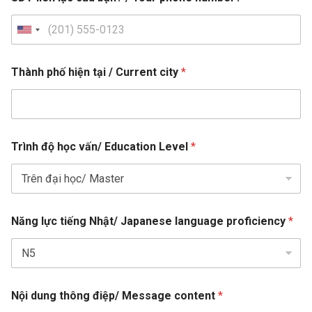
U
n
i
Thành phố hiện tại / Current city
*
t
e
d
E
S
Trình độ học vấn/ Education Level
*
m
t
a
a
i
l
t
*
e
c
Năng lực tiếng Nhật/ Japanese language proficiency
*
s
i
t
+
y
1
Nội dung thông điệp/ Message content
*